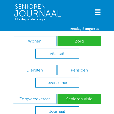
zondag 9 augustus
Wonen
Zorg
Vitaliteit
Diensten
Pensioen
Levenseinde
Zorgverzekeraar
Senioren Visie
Journaal