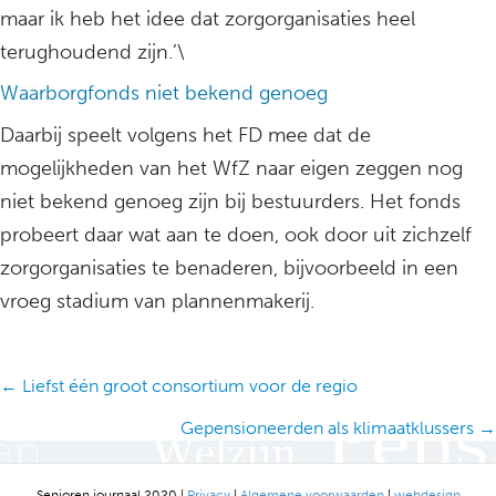
maar ik heb het idee dat zorgorganisaties heel
terughoudend zijn.’\
Waarborgfonds niet bekend genoeg
Daarbij speelt volgens het FD mee dat de
mogelijkheden van het WfZ naar eigen zeggen nog
niet bekend genoeg zijn bij bestuurders. Het fonds
probeert daar wat aan te doen, ook door uit zichzelf
zorgorganisaties te benaderen, bijvoorbeeld in een
vroeg stadium van plannenmakerij.
Posts
← Liefst één groot consortium voor de regio
navigation
Gepensioneerden als klimaatklussers →
Senioren journaal 2020 |
Privacy
|
Algemene voorwaarden
|
webdesign