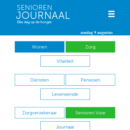
zondag 9 augustus
Wonen
Zorg
Vitaliteit
Diensten
Pensioen
Levenseinde
Zorgverzekeraar
Senioren Visie
Journaal