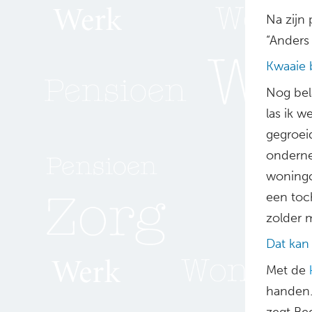
Na zijn 
“Anders 
Kwaaie b
Nog bela
las ik 
gegroeid
ondernee
woningc
een toc
zolder m
Dat kan
Met de
k
handen.
zegt Be