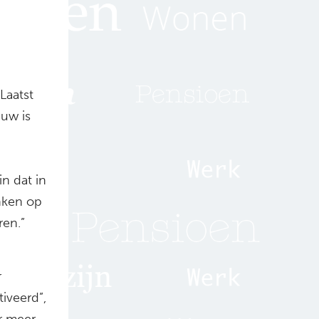
Laatst
euw is
n dat in
nken op
ren.”
r
iveerd”,
r meer