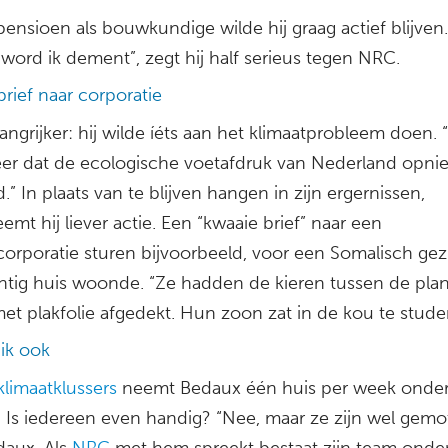
pensioen als bouwkundige wilde hij graag actief blijven.
word ik dement”, zegt hij half serieus tegen NRC.
rief naar corporatie
ngrijker: hij wilde íéts aan het klimaatprobleem doen. “
weer dat de ecologische voetafdruk van Nederland opni
.” In plaats van te blijven hangen in zijn ergernissen,
mt hij liever actie. Een “kwaaie brief” naar een
orporatie sturen bijvoorbeeld, voor een Somalisch gezi
htig huis woonde. “Ze hadden de kieren tussen de pla
et plakfolie afgedekt. Hun zoon zat in de kou te stude
 ik ook
limaatklussers
neemt Bedaux één huis per week onde
 Is iedereen even handig? “Nee, maar ze zijn wel gemot
daux. Als
NRC
met hem spreekt bestaat zijn team onde