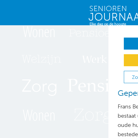
Zo
Gepen
Frans Be
bestaat 
oude hui
bestede