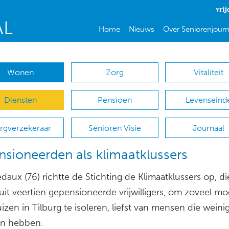
vrij
Home
Nieuws
Over Seniorenjourn
Wonen
Zorg
Vitaliteit
Diensten
Pensioen
Levenseind
rgverzekeraar
Senioren Visie
Journaal
sioneerden als klimaatklussers
daux (76) richtte de Stichting de Klimaatklussers op, di
uit veertien gepensioneerde vrijwilligers, om zoveel mog
zen in Tilburg te isoleren, liefst van mensen die weinig
n hebben.