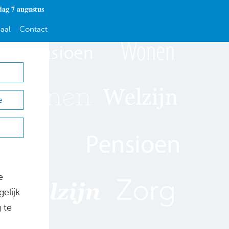
dag 7 augustus
aal
Contact
e
e
elijk
 te