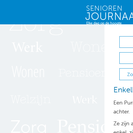
Zo
Enkel
Een Purm
achter.
Ze zijn 
enkel, z