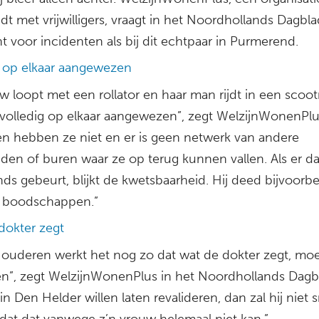
dt met vrijwilligers, vraagt in het Noordhollands Dagbla
 voor incidenten als bij dit echtpaar in Purmerend.
g op elkaar aangewezen
w loopt met een rollator en haar man rijdt in een scoot
n volledig op elkaar aangewezen”, zegt WelzijnWonenPlu
en hebben ze niet en er is geen netwerk van andere
eden of buren waar ze op terug kunnen vallen. Als er da
nds gebeurt, blijkt de kwetsbaarheid. Hij deed bijvoorb
de boodschappen.”
dokter zegt
el ouderen werkt het nog zo dat wat de dokter zegt, mo
n”, zegt WelzijnWonenPlus in het Noordhollands Dagbl
n Den Helder willen laten revalideren, dan zal hij niet s
dat dat vanwege z’n vrouw helemaal niet kan.”