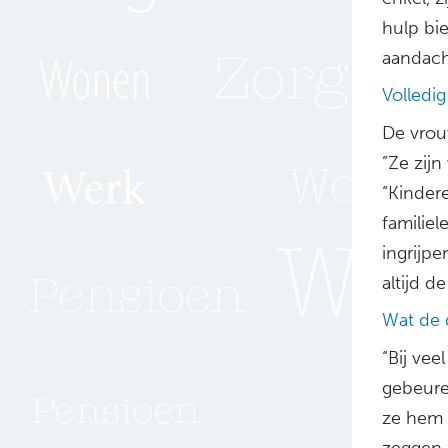
hulp bie
aandacht
Volledi
De vrou
”Ze zij
“Kinder
familiel
ingrijpe
altijd 
Wat de 
“Bij ve
gebeure
ze hem i
zeggen 