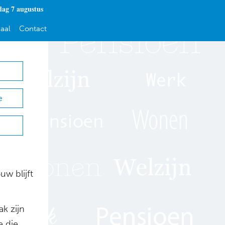
dag 7 augustus
aal
Contact
e
uw blijft
ak zijn
e die