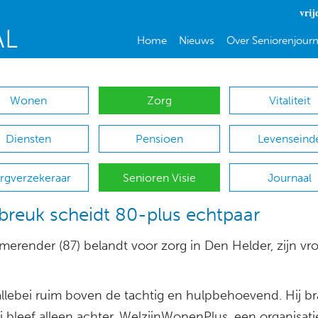
vrij
Home
Nieuws
Over Seniorenjourn
Wonen
Zorg
Vitaliteit
Diensten
Pensioen
Levenseind
rgverzekeraar
Senioren Visie
Journaal
breuk scheidt 80-plus echtpaar
erender (87) belandt voor zorg in Den Helder, zijn vro
allebei ruim boven de tachtig en hulpbehoevend. Hij br
ij bleef alleen achter. WelzijnWonenPlus, een organisati