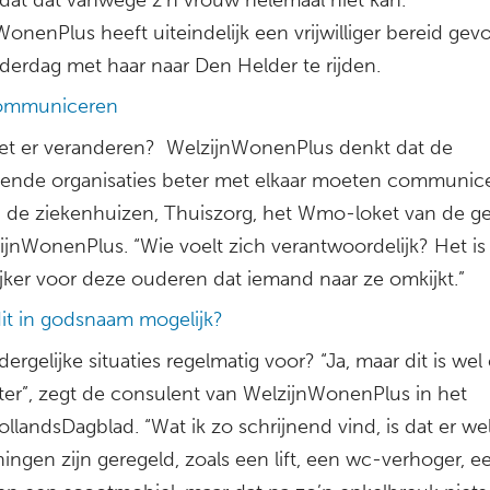
onenPlus heeft uiteindelijk een vrijwilliger bereid ge
erdag met haar naar Den Helder te rijden.
communiceren
t er veranderen? WelzijnWonenPlus denkt dat de
llende organisaties beter met elkaar moeten communic
s, de ziekenhuizen, Thuiszorg, het Wmo-loket van de 
ijnWonenPlus. “Wie voelt zich verantwoordelijk? Het is
ijker voor deze ouderen dat iemand naar ze omkijkt.”
dit in godsnaam mogelijk?
rgelijke situaties regelmatig voor? “Ja, maar dit is wel
eter”, zegt de consulent van WelzijnWonenPlus in het
landsDagblad. “Wat ik zo schrijnend vind, is dat er we
ingen zijn geregeld, zoals een lift, een wc-verhoger, e