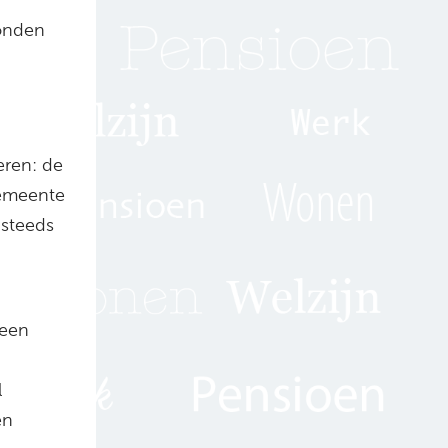
vonden
eren: de
gemeente
 steeds
 een
l
en