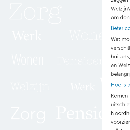
WelzijnW
om dond
Beter 
Wat moe
verschi
huisart
en Welz
belangr
Hoe is 
Komen de
uitschi
Noordhol
voorzien