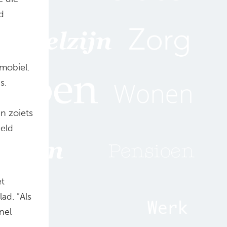
d
mobiel.
s.
n zoiets
eeld
et
ad. ”Als
nel