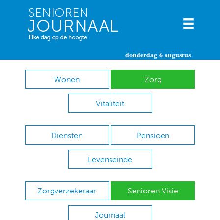
donderdag 6 augustus
Wonen
Zorg
Vitaliteit
Diensten
Pensioen
Levenseinde
Zorgverzekeraar
Senioren Visie
Journaal