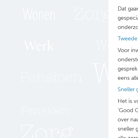
Dat gaa
gespeci
onderzo
Tweede 
Voor in
onderst
gesprek
eens all
Sneller 
Het is v
‘Good G
over na
sneller 
alle zor