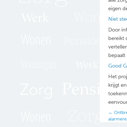
eigen de
Niet ste
Door inf
bereikt 
vertelle
bepaalt 
Good G
Het proj
krijgt e
toekenni
eenvoud
Posts
← Ontbr
alarmer
navig