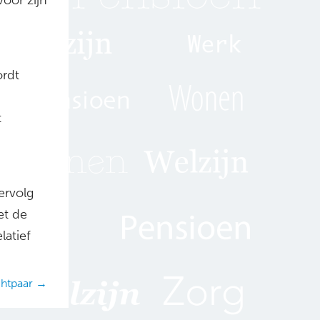
ordt
t
ervolg
et de
latief
chtpaar →