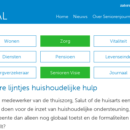
zater
Home
Nieuws
Over Seniorenjourn
Wonen
Zorg
Vitaliteit
Diensten
Pensioen
Levenseind
rgverzekeraar
Senioren Visie
Journaal
re lijntjes huishoudelijke hulp
 medewerker van de thuiszorg, Salut of de huisarts ee
l doen voor de inzet van huishoudelijke ondersteuning,
ente dan alleen nog globaal toetst en de formaliteiten
lt?