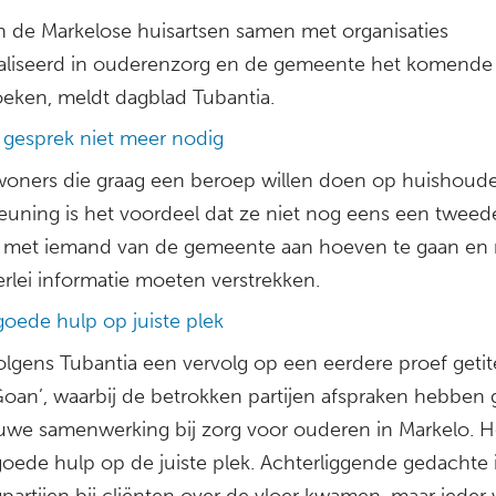
n de Markelose huisartsen samen met organisaties
aliseerd in ouderenzorg en de gemeente het komende h
eken, meldt dagblad Tubantia.
gesprek niet meer nodig
woners die graag een beroep willen doen op huishoudel
euning is het voordeel dat ze niet nog eens een tweed
 met iemand van de gemeente aan hoeven te gaan en 
erlei informatie moeten verstrekken.
goede hulp op juiste plek
olgens Tubantia een vervolg op een eerdere proef getit
oan’, waarbij de betrokken partijen afspraken hebben
uwe samenwerking bij zorg voor ouderen in Markelo. H
goede hulp op de juiste plek. Achterliggende gedachte 
gpartijen bij cliënten over de vloer kwamen, maar ieder 