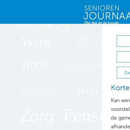
Zo
Korte
Kan een
voorste
de geme
afhande