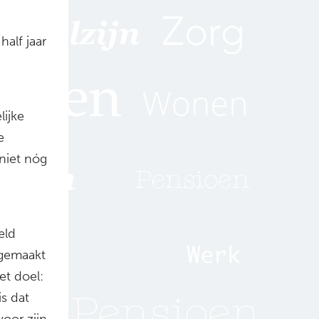
alf jaar
ijke
e
niet nóg
eld
 gemaakt
et doel:
is dat
voor zijn