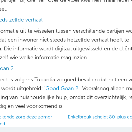
el.
eds zelfde verhaal
ormatie uit te wisselen tussen verschillende partijen w
dat een inwoner niet steeds hetzelfde verhaal hoeft te
n. Die informatie wordt digitaal uitgewisseld en de cliën
zelf wie welke informatie mag inzien.
oan 2
ect is volgens Tubantia zo goed bevallen dat het een v
n wordt uitgebreid:
‘Good Goan 2’
. Vooralsnog alleen m
ng van huishoudelijke hulp, omdat dit overzichtelijk, re
ig en veel voorkomend is.
ekende zorg deze zomer
Enkelbreuk scheidt 80-plus e
end
ation