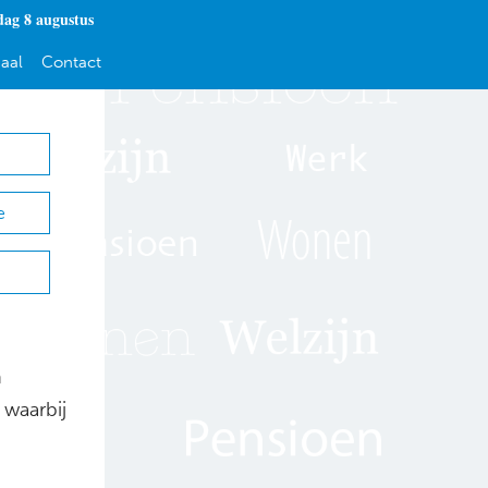
dag 8 augustus
aal
Contact
e
n
 waarbij