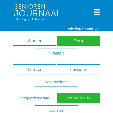
zaterdag 8 augustus
Wonen
Zorg
Vitaliteit
Diensten
Pensioen
Levenseinde
Zorgverzekeraar
Senioren Visie
Journaal