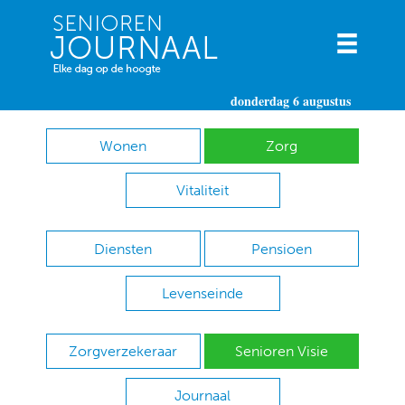
donderdag 6 augustus
Wonen
Zorg
Vitaliteit
Diensten
Pensioen
Levenseinde
Zorgverzekeraar
Senioren Visie
Journaal