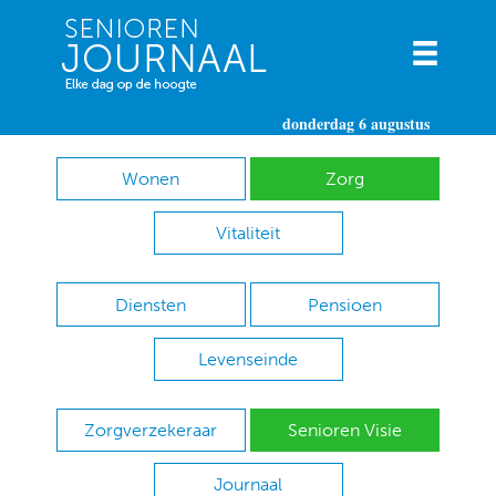
donderdag 6 augustus
Wonen
Zorg
Vitaliteit
Diensten
Pensioen
Levenseinde
Zorgverzekeraar
Senioren Visie
Journaal