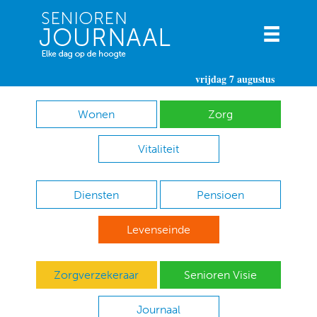
vrijdag 7 augustus
Wonen
Zorg
Vitaliteit
Diensten
Pensioen
Levenseinde
Zorgverzekeraar
Senioren Visie
Journaal