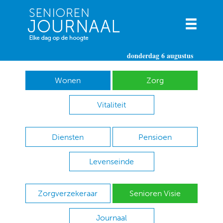
donderdag 6 augustus
Wonen
Zorg
Vitaliteit
Diensten
Pensioen
Levenseinde
Zorgverzekeraar
Senioren Visie
Journaal