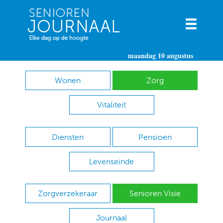
maandag 10 augustus
Wonen
Zorg
Vitaliteit
Diensten
Pensioen
Levenseinde
Zorgverzekeraar
Senioren Visie
Journaal