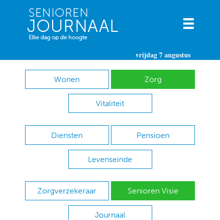
vrijdag 7 augustus
Wonen
Zorg
Vitaliteit
Diensten
Pensioen
Levenseinde
Zorgverzekeraar
Senioren Visie
Journaal