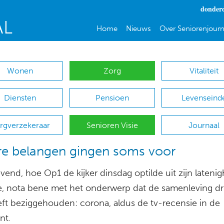
donderd
Home
Nieuws
Over Seniorenjourn
Wonen
Zorg
Vitaliteit
Diensten
Pensioen
Levenseind
rgverzekeraar
Senioren Visie
Journaal
e belangen gingen soms voor
nd, hoe Op1 de kijker dinsdag optilde uit zijn latenig
ie, nota bene met het onderwerp dat de samenleving dri
eft beziggehouden: corona, aldus de tv-recensie in de
nt.