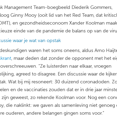
ak Management Team-boegbeeld Diederik Gommers,
loog Ginny Mooy (ooit lid van het Red Team, dat kritis
OMT), en gezondheidseconoom Xander Koolman maakt
icieuze einde van de pandemie de balans op van de vir
cussie waar je wat van opstak
 deskundigen waren het soms oneens, aldus Arno Haij
skrant
, maar deden dat zonder de opponent met het e
e overschreeuwen. “Ze luisterden naar elkaar, vroegen
lijking, agreed to disagree. Een discussie waar de kijke
tak. Wat bij mij resoneert: 30 duizend coronadoden. Z
elen en de vaccinaties zouden dat er in drie jaar minst
 zijn geweest, zo rekende Koolman voor. Nog een conc
y, die naklinkt: we gaven als samenleving niet genoeg
re ouderen, andere belangen gingen soms voor.”