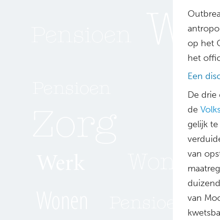
Outbre
antropo
op het 
het off
Een dis
De drie
de
Volk
gelijk t
verduide
van ops
maatreg
duizend
van Moo
kwetsba