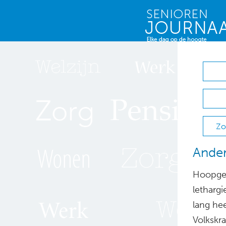
Zo
Ander
Hoopgeve
letharg
lang he
Volkskra