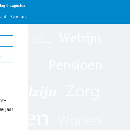
ag 6 augustus
aal
Contact
e
ht-
e jaar