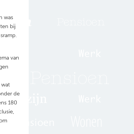
ch was
en bij
usramp.
tema van
igen
r wat
onder de
ens 180
lusie,
 om