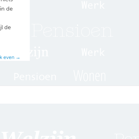
in de
jl de
ok even →