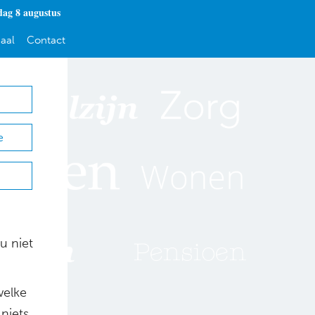
dag 8 augustus
aal
Contact
e
u niet
welke
niets