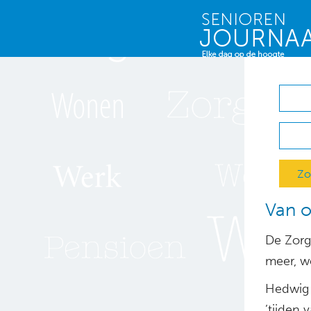
Zo
Van o
De Zorg
meer, we
Hedwig 
’tijden