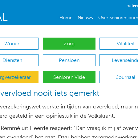
zater
Home
Nieuws
Over Seniorenjourn
Wonen
Zorg
Vitaliteit
Diensten
Pensioen
Levenseind
rgverzekeraar
Senioren Visie
Journaal
vervloed nooit iets gemerkt
verzekeringswet werkte in tijden van overvloed, maar n
rd gesteld in een opiniestuk in de Volkskrant.
Remmé uit Heerde reageert: “Dan vraag ik mij af over 
 van overvloed’ het gaat. Daar hebben zorgmedewerkers 