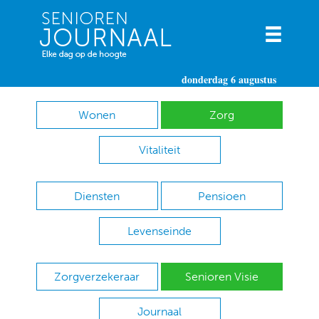
donderdag 6 augustus
Wonen
Zorg
Vitaliteit
Diensten
Pensioen
Levenseinde
Zorgverzekeraar
Senioren Visie
Journaal