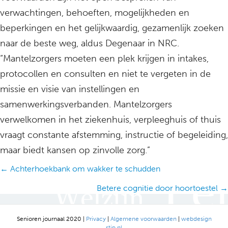
verwachtingen, behoeften, mogelijkheden en
beperkingen en het gelijkwaardig, gezamenlijk zoeken
naar de beste weg, aldus Degenaar in NRC.
“Mantelzorgers moeten een plek krijgen in intakes,
protocollen en consulten en niet te vergeten in de
missie en visie van instellingen en
samenwerkingsverbanden. Mantelzorgers
verwelkomen in het ziekenhuis, verpleeghuis of thuis
vraagt constante afstemming, instructie of begeleiding,
maar biedt kansen op zinvolle zorg.”
Posts
← Achterhoekbank om wakker te schudden
navigation
Betere cognitie door hoortoestel →
Senioren journaal 2020 |
Privacy
|
Algemene voorwaarden
|
webdesign
stip.nl