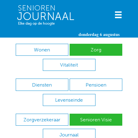
donderdag 6 augustus
Wonen
Zorg
Vitaliteit
Diensten
Pensioen
Levenseinde
Zorgverzekeraar
Senioren Visie
Journaal