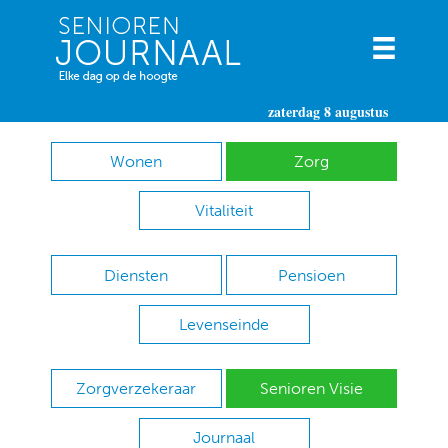
zaterdag 8 augustus
Wonen
Zorg
Vitaliteit
Diensten
Pensioen
Levenseinde
Zorgverzekeraar
Senioren Visie
Journaal