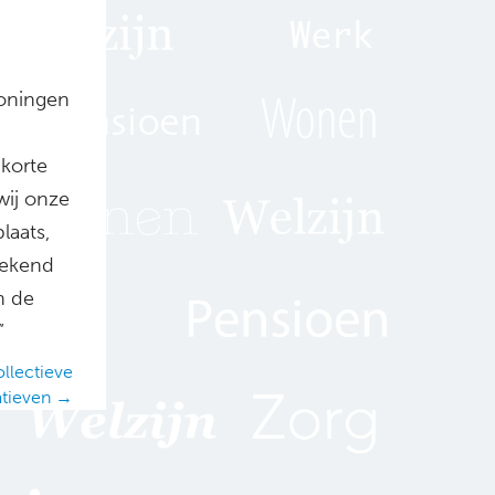
woningen
korte
wij onze
laats,
tekend
n de
”
llectieve
atieven →