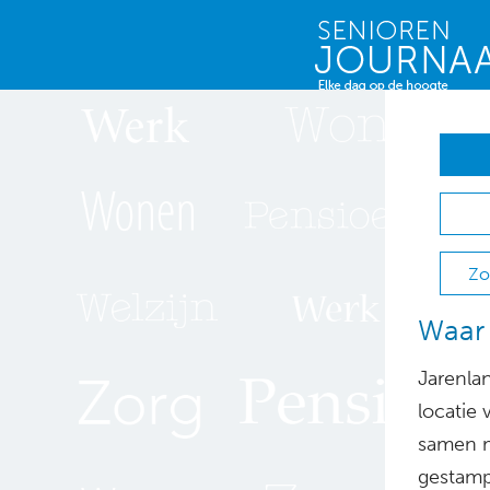
Zo
Waar 
Jarenla
locatie 
samen m
gestamp