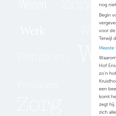
nog nie
Begin vo
vergeve
voor de
Terwijl 
Meeste 
Waarom 
Hof Ens
zo’n ho
Kruidhof
een bee
komt het
zegt hij
zich al