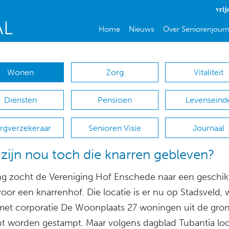
vrij
Home
Nieuws
Over Seniorenjourn
Wonen
Zorg
Vitaliteit
Diensten
Pensioen
Levenseind
rgverzekeraar
Senioren Visie
Journaal
zijn nou toch die knarren gebleven?
ng zocht de Vereniging Hof Enschede naar een geschik
voor een knarrenhof. Die locatie is er nu op Stadsveld, 
et corporatie De Woonplaats 27 woningen uit de gro
t worden gestampt. Maar volgens dagblad Tubantia loo