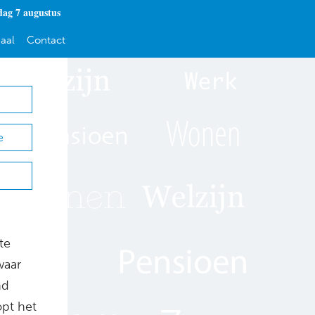
dag 7 augustus
aal
Contact
e
te
waar
nd
pt het