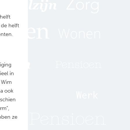
helft
de helft
nten.
iging
eel in
. Wim
ia ook
sschien
rm”,
ebben ze