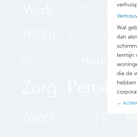
verhuis
Vertrou
Wat geb
dan alsn
schimmi
termijn
woninge
die de 
hebben 
corporat
Posts
← Achter
navig