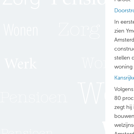
Doorstr
In eers
zien Ym
Amsterd
construc
stellen
woning 
Kansrij
Volgens 
80 proc
zegt hij
bouwen,
welzijn
Amsterd