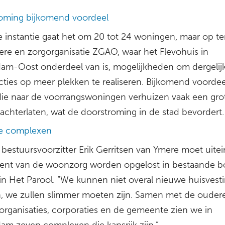
oming bijkomend voordeel
te instantie gaat het om 20 tot 24 woningen, maar op te
ere en zorgorganisatie ZGAO, waar het Flevohuis in
am-Oost onderdeel van is, mogelijkheden om dergelij
ties op meer plekken te realiseren. Bijkomend voordeel
 die naar de voorrangswoningen verhuizen vaak een gro
achterlaten, wat de doorstroming in de stad bevordert.
ke complexen
bestuursvoorzitter Erik Gerritsen van Ymere moet uitei
ent van de woonzorg worden opgelost in bestaande b
 in Het Parool. “We kunnen niet overal nieuwe huisvest
 we zullen slimmer moeten zijn. Samen met de ouder
sorganisaties, corporaties en de gemeente zien we in
am zeven complexen die kansrijk zijn.”