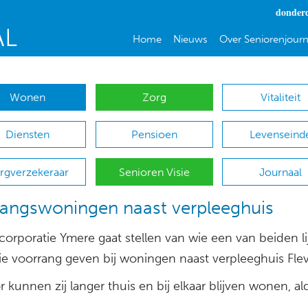
donderd
Home
Nieuws
Over Seniorenjourn
Wonen
Zorg
Vitaliteit
Diensten
Pensioen
Levenseind
rgverzekeraar
Senioren Visie
Journaal
angswoningen naast verpleeghuis
orporatie Ymere gaat stellen van wie een van beiden li
e voorrang geven bij woningen naast verpleeghuis Flev
 kunnen zij langer thuis en bij elkaar blijven wonen, a