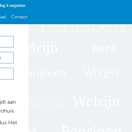
ag 6 augustus
aal
Contact
e
jdt aan
ohuis.
ldus Het