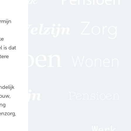
rmijn
ke
 is dat
tere
ndelijk
ouw,
ing
enzorg,