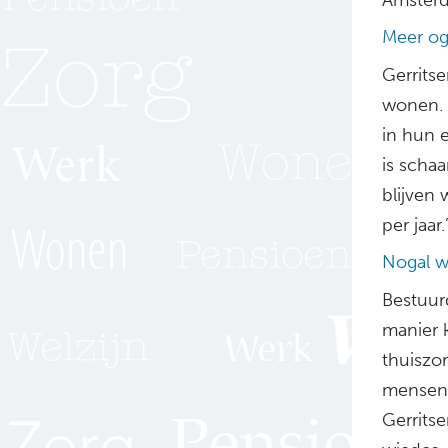
Meer og
Gerrits
wonen. 
in hun 
is schaa
blijven
per jaar.
Nogal w
Bestuur
manier 
thuiszo
mensen 
Gerrits