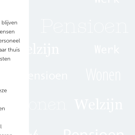
blijven
mensen
ersoneel
aar thuis
osten
eze
en
l