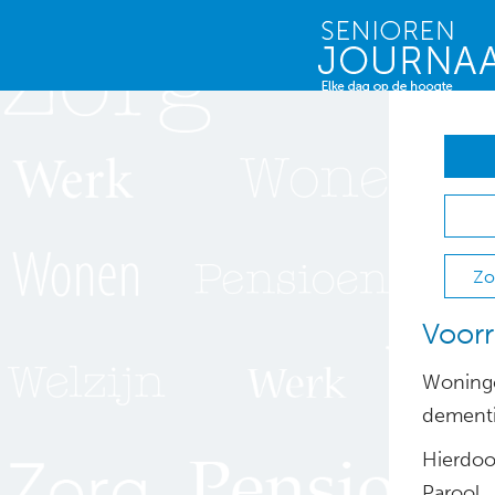
Zo
Voorr
Woningc
dementi
Hierdoor
Parool.