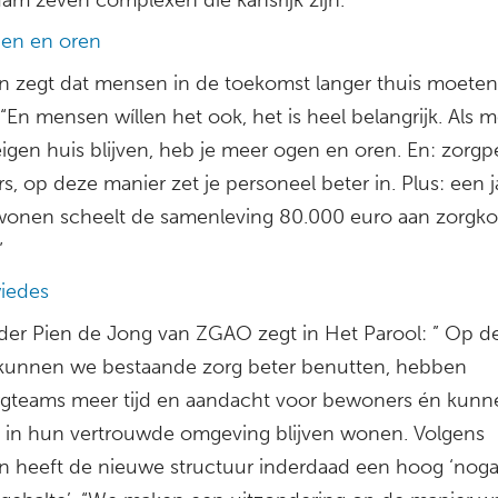
en en oren
en zegt dat mensen in de toekomst langer thuis moeten 
“En mensen wíllen het ook, het is heel belangrijk. Als 
eigen huis blijven, heb je meer ogen en oren. En: zorgp
rs, op deze manier zet je personeel beter in. Plus: een j
 wonen scheelt de samenleving 80.000 euro aan zorgk
”
iedes
der Pien de Jong van ZGAO zegt in Het Parool: ” Op d
kunnen we bestaande zorg beter benutten, hebben
rgteams meer tijd en aandacht voor bewoners én kunn
in hun vertrouwde omgeving blijven wonen. Volgens
en heeft de nieuwe structuur inderdaad een hoog ‘noga