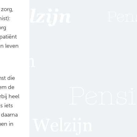
 zorg,
ist):
org
patiënt
an leven
mst die
eem de
bij heel
s iets
 daarna
men in