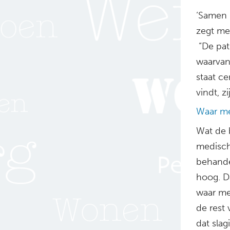
‘Samen b
zegt me
“De pati
waarvan 
staat ce
vindt, zi
Waar me
Wat de b
medisch
behandel
hoog. Da
waar me
de rest
dat slag