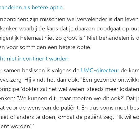
handelen als betere optie
 incontinent zijn misschien wel vervelender is dan leve
tkanker, waarbij de kans dat je daaraan doodgaat op ou
 eigenlijk helemaal niet zo groot is.” Niet behandelen is 
en voor sommigen een betere optie.
cht niet incontinent worden
r samen beslissen is volgens de
UMC-directeur
de ker
ieve zorg. Hij vindt het dan ook: “Een gezonde ontwikke
rincipe ‘dokter zal het wel weten’ steeds meer loslate
enken: ‘We kunnen dit, maar moeten we dit ook?’ Dat je 
at voor de wens van de patiënt. En dus soms moet bes
íet of anders te doen, omdat de patiënt zegt: ‘Ik wil ec
nent worden’.”