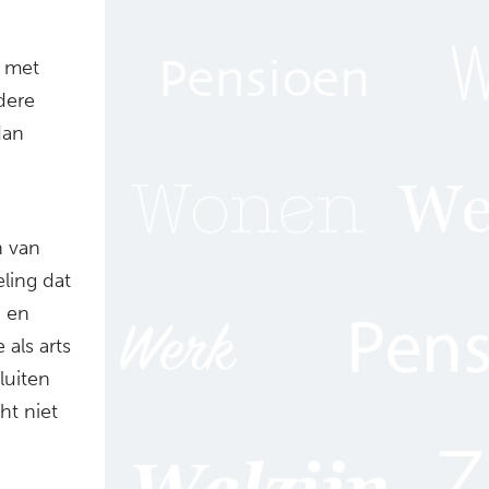
n met
dere
dan
n van
ling dat
n en
als arts
luiten
ht niet