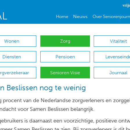
vrij
Home
Nieuws
Over Seniorenjourn
Wonen
Zorg
Vitaliteit
Diensten
Pensioen
Levenseind
rgverzekeraar
Senioren Visie
Journaal
 Beslissen nog te weinig
g procent van de Nederlandse zorgverleners en zorgge
andacht voor Samen Beslissen belangrijk.
gebruikers is daarnaast een voorzichtige, positieve ontw
 meer Samen Beslissen te zien. Bij zorgverleners is dit h