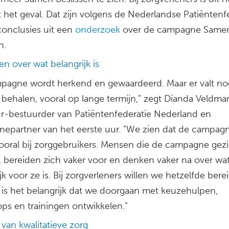
 het geval. Dat zijn volgens de Nederlandse Patiëntenf
conclusies uit een
onderzoek
over de campagne Same
n.
n over wat belangrijk is
pagne wordt herkend en gewaardeerd. Maar er valt no
 behalen, vooral op lange termijn,” zegt Dianda Veldma
ur-bestuurder van Patiëntenfederatie Nederland en
epartner van het eerste uur. “We zien dat de campag
vooral bij zorggebruikers. Mensen die de campagne gez
 bereiden zich vaker voor en denken vaker na over wa
jk voor ze is. Bij zorgverleners willen we hetzelfde bere
is het belangrijk dat we doorgaan met keuzehulpen,
ps en trainingen ontwikkelen.”
van kwalitatieve zorg