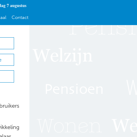
dag 7 augustus
aal
Contact
e
bruikers
ikkeling
elaas