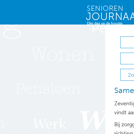
Zo
Samen
Zeventi
vindt a
Bij zorg
richting