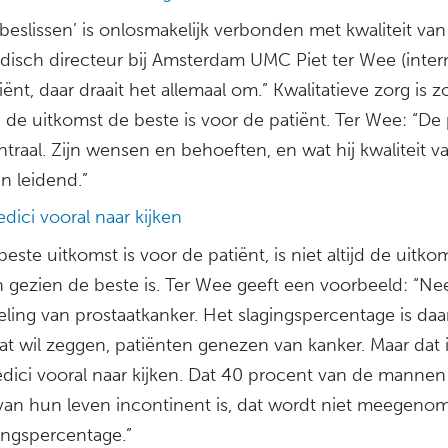
eslissen’ is onlosmakelijk verbonden met kwaliteit van
disch directeur bij Amsterdam UMC Piet ter Wee (intern
ënt, daar draait het allemaal om.” Kwalitatieve zorg is z
de uitkomst de beste is voor de patiënt. Ter Wee: “De 
ntraal. Zijn wensen en behoeften, en wat hij kwaliteit v
jn leidend.”
dici vooral naar kijken
este uitkomst is voor de patiënt, is niet altijd de uitko
 gezien de beste is. Ter Wee geeft een voorbeeld: “N
ing van prostaatkanker. Het slagingspercentage is daar
t wil zeggen, patiënten genezen van kanker. Maar dat i
dici vooral naar kijken. Dat 40 procent van de mannen
 van hun leven incontinent is, dat wordt niet meegeno
ingspercentage.”