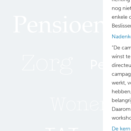
nog niet
enkele 
Beslisse
Nadenke
“De cam
winst te
directe
campagn
werkt, 
hebben,
belangri
Daarom 
worksho
De kern 