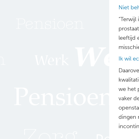
Niet be
“Terwijl
prostaa
leeftijd
misschi
Ik wil e
Daarove
kwalitat
we het p
vaker d
opensta
dingen n
inconti