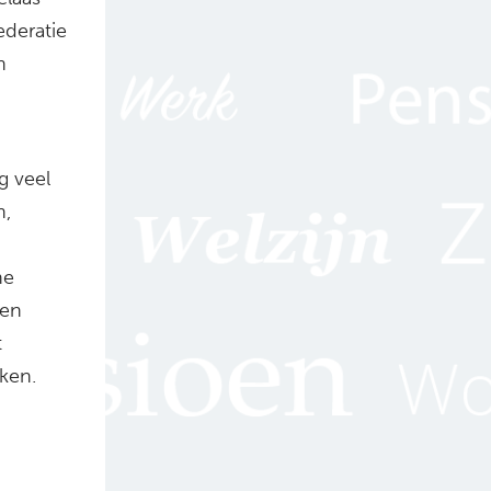
ederatie
n
g veel
n,
ne
ien
t
iken.