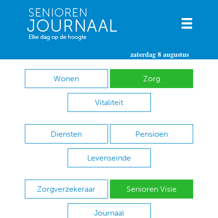
zaterdag 8 augustus
Wonen
Zorg
Vitaliteit
Diensten
Pensioen
Levenseinde
Zorgverzekeraar
Senioren Visie
Journaal