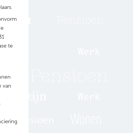
aars.
oonvorm
de
31
ase te
unnen
e van
n
ciering