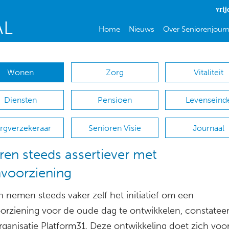
vrij
Home
Nieuws
Over Seniorenjourn
Wonen
Zorg
Vitaliteit
Diensten
Pensioen
Levenseind
rgverzekeraar
Senioren Visie
Journaal
ren steeds assertiever met
voorziening
 nemen steeds vaker zelf het initiatief om een
rziening voor de oude dag te ontwikkelen, constateer
rganisatie Platform31. Deze ontwikkeling doet zich voor