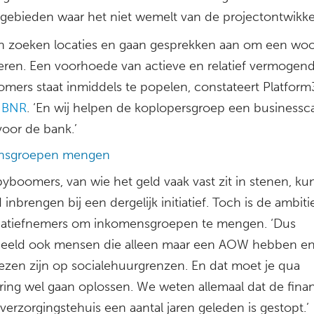
pgebieden waar het niet wemelt van de projectontwikkel
n zoeken locaties en gaan gesprekken aan om een w
iseren. Een voorhoede van actieve en relatief vermogen
mers staat inmiddels te popelen, constateert Platform
s
BNR
. ‘En wij helpen de koplopersgroep een businessc
oor de bank.’
nsgroepen mengen
byboomers, van wie het geld vaak vast zit in stenen, k
d inbrengen bij een dergelijk initiatief. Toch is de ambiti
itiatiefnemers om inkomensgroepen te mengen. ‘Dus
beeld ook mensen die alleen maar een AOW hebben e
zen zijn op socialehuurgrenzen. En dat moet je qua
ering wel gaan oplossen. We weten allemaal dat de finan
verzorgingstehuis een aantal jaren geleden is gestopt.’