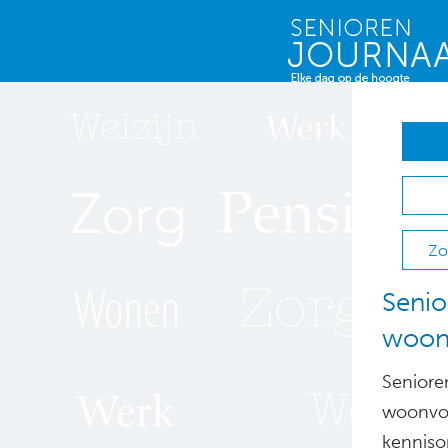
Zo
Senio
woon
Senioren
woonvoo
kenniso