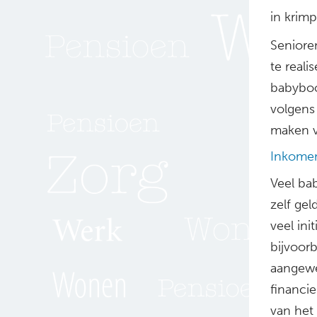
in krim
Seniore
te real
babyboo
volgen
maken v
Inkome
Veel ba
zelf gel
veel in
bijvoor
aangewe
financi
van het 