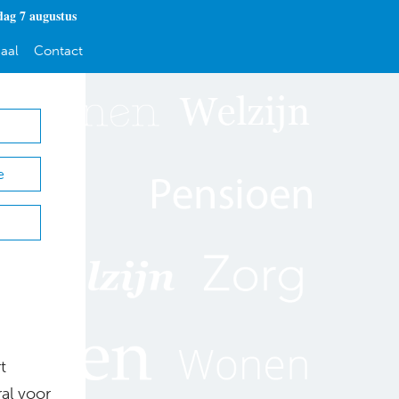
dag 7 augustus
aal
Contact
e
t
al voor