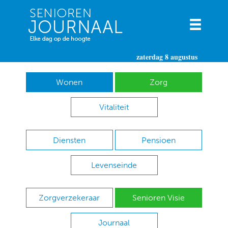
zaterdag 8 augustus
Wonen
Zorg
Vitaliteit
Diensten
Pensioen
Levenseinde
Zorgverzekeraar
Senioren Visie
Journaal