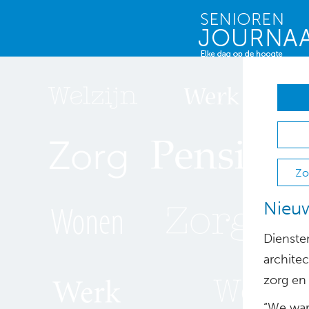
Zo
Nieuw
Dienst
archite
zorg en
“We war