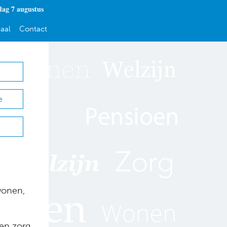
dag 7 augustus
aal
Contact
e
wonen,
en zorg