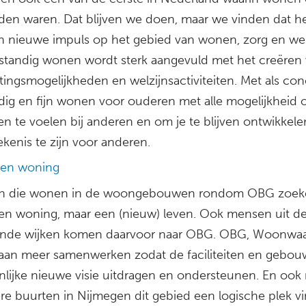
den waren. Dat blijven we doen, maar we vinden dat het 
n nieuwe impuls op het gebied van wonen, zorg en welz
fstandig wonen wordt sterk aangevuld met het creëren
ingsmogelijkheden en welzijnsactiviteiten. Met als con
ndig en fijn wonen voor ouderen met alle mogelijkheid 
en te voelen bij anderen en om je te blijven ontwikkele
kenis te zijn voor anderen.
leen woning
n die wonen in de woongebouwen rondom OBG zoeke
een woning, maar een (nieuw) leven. Ook mensen uit d
nde wijken komen daarvoor naar OBG. OBG, Woonwaa
an meer samenwerken zodat de faciliteiten en gebo
lijke nieuwe visie uitdragen en ondersteunen. En oo
ere buurten in Nijmegen dit gebied een logische plek v