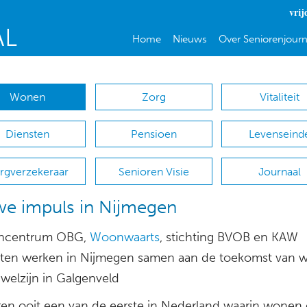
vrij
Home
Nieuws
Over Seniorenjourn
Wonen
Zorg
Vitaliteit
Diensten
Pensioen
Levenseind
rgverzekeraar
Senioren Visie
Journaal
e impuls in Nijmegen
encentrum OBG,
Woonwaarts
, stichting BVOB en KAW
cten werken in Nijmegen samen aan de toekomst van 
 welzijn in Galgenveld
en ooit een van de eerste in Nederland waarin wonen 