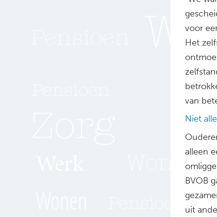
geschei
voor ee
Het zel
ontmoet
zelfsta
betrokk
van bete
Niet al
Oudere
alleen 
omligge
BVOB ga
gezamen
uit and