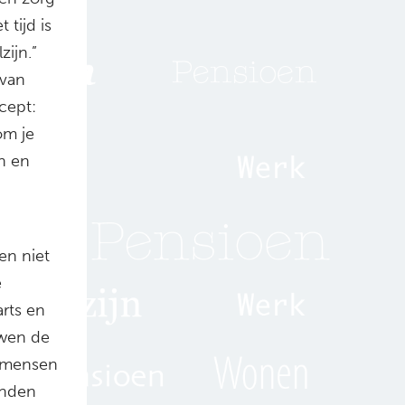
tijd is
ijn.”
 van
cept:
om je
n en
n niet
e
rts en
uwen de
k mensen
inden