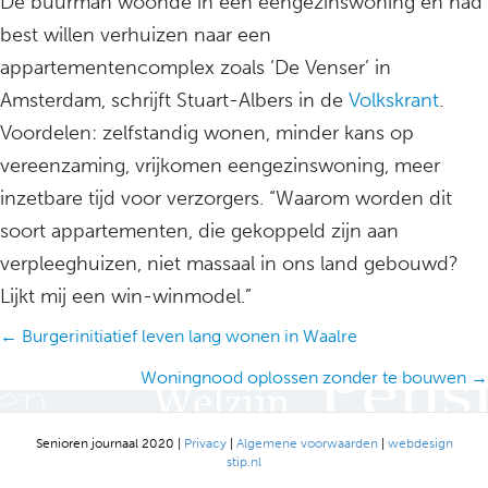
De buurman woonde in een eengezinswoning en had
best willen verhuizen naar een
appartementencomplex zoals ‘De Venser’ in
Amsterdam, schrijft Stuart-Albers in de
Volkskrant
.
Voordelen: zelfstandig wonen, minder kans op
vereenzaming, vrijkomen eengezinswoning, meer
inzetbare tijd voor verzorgers. “Waarom worden dit
soort appartementen, die gekoppeld zijn aan
verpleeghuizen, niet massaal in ons land gebouwd?
Lijkt mij een win-winmodel.”
Posts
← Burgerinitiatief leven lang wonen in Waalre
navigation
Woningnood oplossen zonder te bouwen →
Senioren journaal 2020 |
Privacy
|
Algemene voorwaarden
|
webdesign
stip.nl