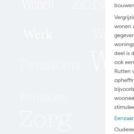
bouwen 
Vergrijz
wonen a
gegeven
woningm
deel is
ook een
Rutten 
opheffi
bijvoor
wooneen
stimulee
Eenzaa
Ouderen 