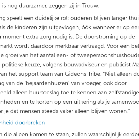
is nog duurzamer, zeggen zij in Trouw.
ing speelt een duidelijke rol: ouderen blijven langer thui
ls de kinderen zijn uitgevlogen, óók wanneer er op ee
 moment extra zorg nodig is. De doorstroming op de
arkt wordt daardoor merkbaar vertraagd. Voor een bel
 de groei van het aantal een- of tweepersoonshuishou
 politieke keuze, volgens bouwadviseur en publicist Ma
van het support team van Gideons Tribe. “Niet alleen d
ng van de ‘bejaardenhuizen’ van vroeger, ook door
beeld alleen huurtoeslag toe te kennen aan zelfstandige
heden en te korten op een uitkering als je samenwoo
r je dat mensen steeds vaker alleen blijven wonen.”
mheid doorbreken
die alleen komen te staan, zullen waarschijnlijk eerde