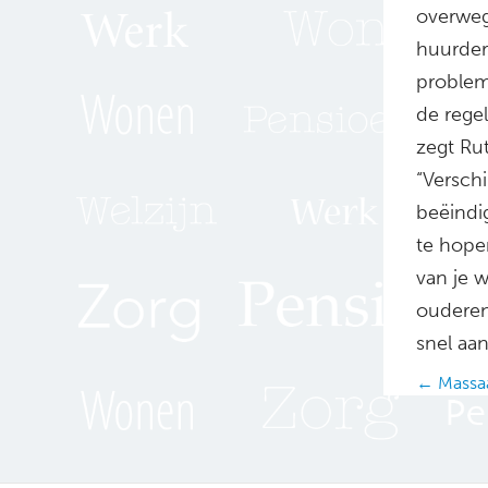
overweg
huurder 
problem
de rege
zegt Rut
“Versch
beëindi
te hope
van je 
ouderen
snel aa
Posts
← Massaa
navig