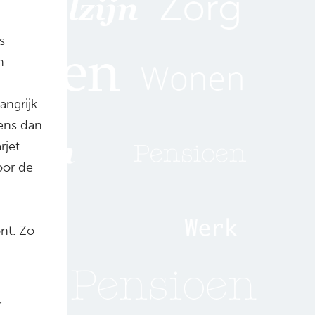
s
n
angrijk
dens dan
rjet
oor de
nt. Zo
r