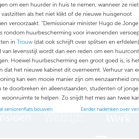
en om een huurder in huis te nemen, wanneer ze niet
vastzitten als het niet klikt of de nieuwe huisgenoot
en veroorzaakt. “Demissionair minister Hugo de Jonge
ls rondom huurbescherming voor inwonenden versoep
ten in
Trouw
(dat ook schrijft over splitsen en erfdelen)
il van levensstijl wordt dan een reden om een huurcont
gen. Hoewel huurbescherming een groot goed is, is he
n dat het nieuwe kabinet dit overneemt. Verhuur van e
woning kan een mooie manier zijn om eenzaamheid on
 te doorbreken én alleenstaanden, studenten of jonge 
n woonruimte te helpen. Zo snijdt het mes aan twee kan
l seniorenflats bouwen
Eerder nadenken over ve
ation