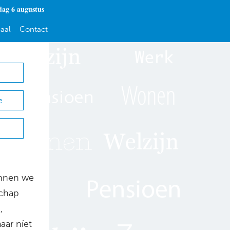
ag 6 augustus
aal
Contact
e
unnen we
schap
,
ar níet