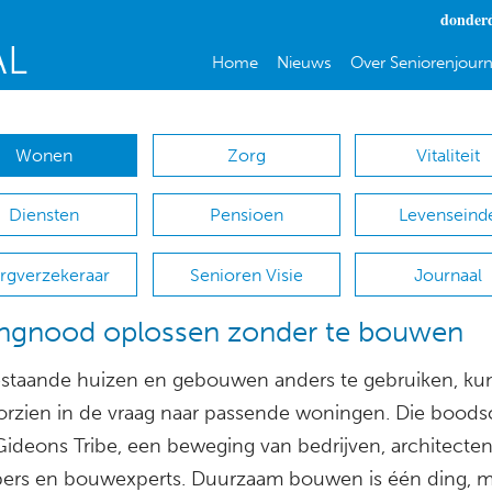
donderd
Home
Nieuws
Over Seniorenjourn
Wonen
Zorg
Vitaliteit
Diensten
Pensioen
Levenseind
rgverzekeraar
Senioren Visie
Journaal
ngnood oplossen zonder te bouwen
staande huizen en gebouwen anders te gebruiken, k
orzien in de vraag naar passende woningen. Die bood
Gideons Tribe, een beweging van bedrijven, architecten
ers en bouwexperts. Duurzaam bouwen is één ding, ma