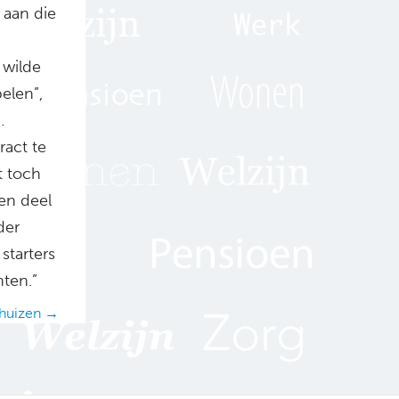
 aan die
 wilde
elen”,
.
ract te
t toch
en deel
der
starters
ten.”
rhuizen →