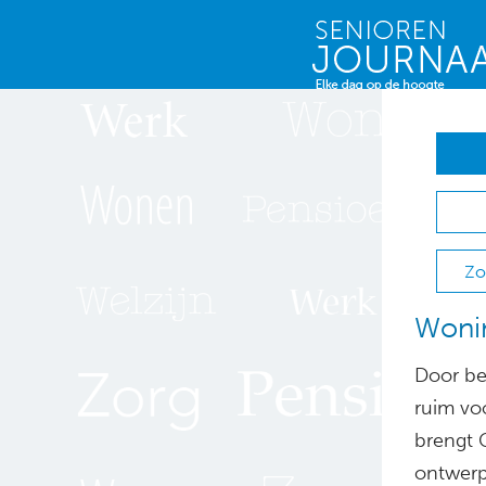
Zo
Woni
Door be
ruim vo
brengt 
ontwerp