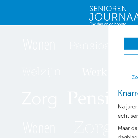
Zo
Knarr
Na jaren
echt se
Maar da
dagblad