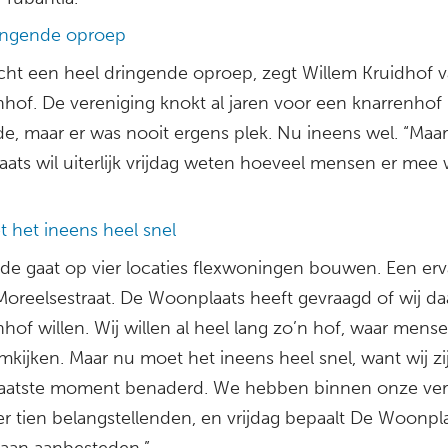
ingende oproep
écht een heel dringende oproep, zegt Willem Kruidhof 
hof. De vereniging knokt al jaren voor een knarrenhof 
e, maar er was nooit ergens plek. Nu ineens wel. “Maa
ats wil uiterlijk vrijdag weten hoeveel mensen er mee 
 het ineens heel snel
de gaat op vier locaties flexwoningen bouwen. Een erv
Moreelsestraat. De Woonplaats heeft gevraagd of wij da
hof willen. Wij willen al heel lang zo’n hof, waar mens
mkijken. Maar nu moet het ineens heel snel, want wij zi
laatste moment benaderd. We hebben binnen onze ver
r tien belangstellenden, en vrijdag bepaalt De Woonpla
gaan aanbesteden.”