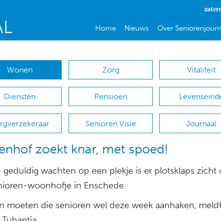
zater
Home
Nieuws
Over Seniorenjourn
Wonen
Zorg
Vitaliteit
Diensten
Pensioen
Levenseind
rgverzekeraar
Senioren Visie
Journaal
enhof zoekt knar, met spoed!
 geduldig wachten op een plekje is er plotsklaps zicht
nioren-woonhofje in Enschede.
n moeten die senioren wel deze week aanhaken, meld
 Tubantia.