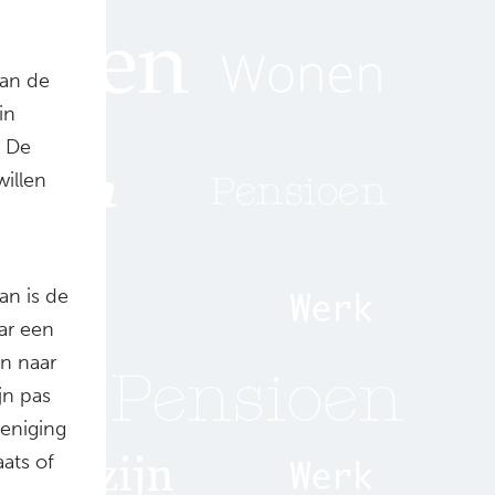
van de
in
r De
willen
an is de
ar een
en naar
jn pas
eniging
ats of