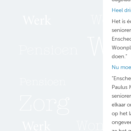
Heel dr
Het is 
senioren
Ensched
Woonpla
doen.”
Nu moet
“Ensche
Paulus 
senioren
elkaar o
op het 
ongevee
ze het 