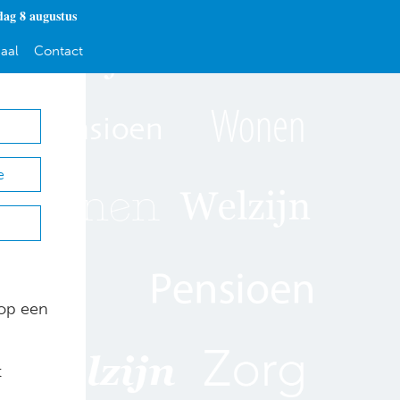
dag 8 augustus
aal
Contact
e
 op een
t