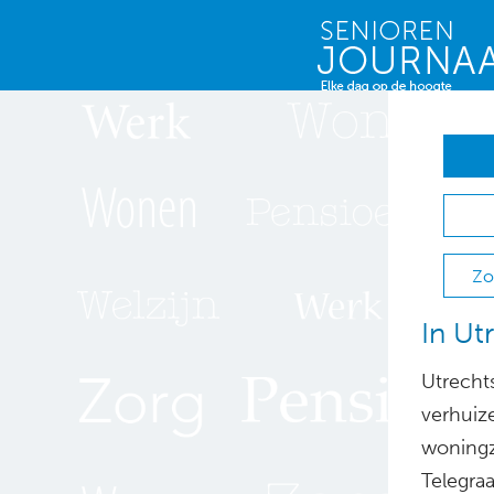
Zo
In Ut
Utrecht
verhuiz
woningz
Telegra