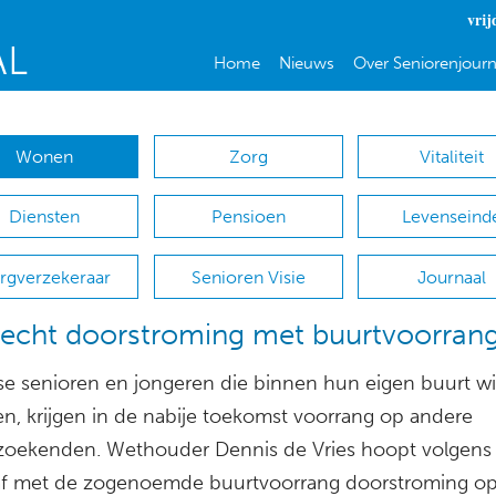
vrij
Home
Nieuws
Over Seniorenjourn
Wonen
Zorg
Vitaliteit
Diensten
Pensioen
Levenseind
rgverzekeraar
Senioren Visie
Journaal
recht doorstroming met buurtvoorran
se senioren en jongeren die binnen hun eigen buurt wi
en, krijgen in de nabije toekomst voorrang op andere
oekenden. Wethouder Dennis de Vries hoopt volgens
af met de zogenoemde buurtvoorrang doorstroming o