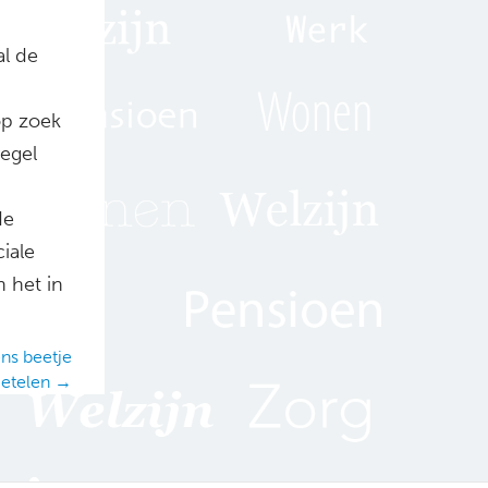
al de
 op zoek
regel
de
iale
 het in
ns beetje
ietelen →