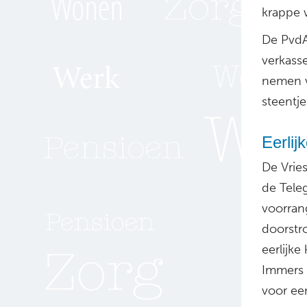
krappe 
De PvdA
verkass
nemen v
steentje
Eerlij
De Vries
de Teleg
voorrang
doorstr
eerlijk
Immers 
voor ee