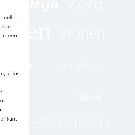
sneller
en te
urt een
n, aldus
De
en
.
er kans