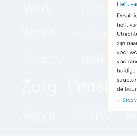
Helft v
Desalni
helft v
Utrechte
zijn na
voor wo
voorran
huidige
structu
de buurt
Posts
← Stop 
navig