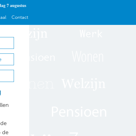
dag 7 augustus
aal
Contact
e
g
llen
 de
p de