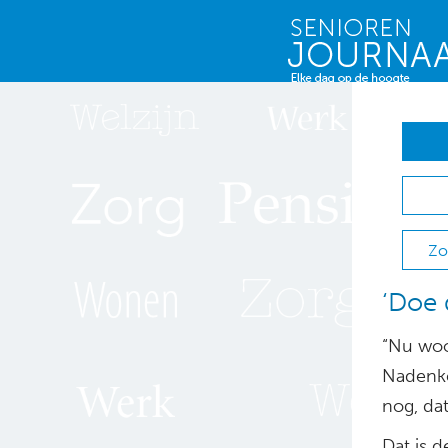
Zo
‘Doe 
“Nu woon
Nadenke
nog, dat
Dat is 