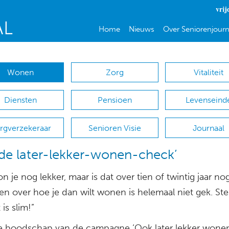
vrij
Home
Nieuws
Over Seniorenjourn
Wonen
Zorg
Vitaliteit
Diensten
Pensioen
Levenseind
rgverzekeraar
Senioren Visie
Journaal
de later-lekker-wonen-check’
 je nog lekker, maar is dat over tien of twintig jaar no
n over hoe je dan wilt wonen is helemaal niet gek. Ste
 is slim!”
de boodschap van de campagne ‘Ook later lekker wonen