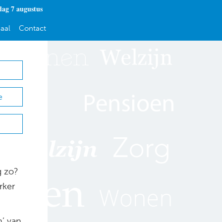
dag 7 augustus
aal
Contact
e
g zo?
rker
’ van