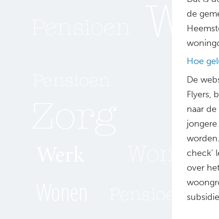
de geme
Heemste
woningc
Hoe gel
De webs
Flyers,
naar de
jongere
worden…
check’ l
over he
woongro
subsidie