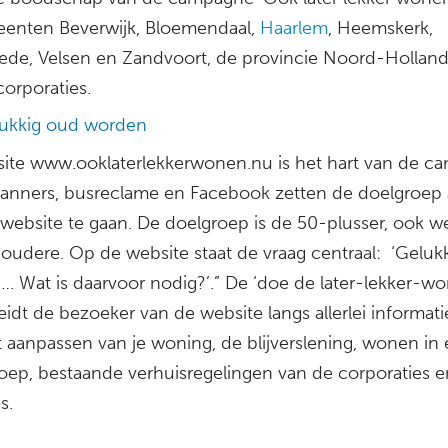
enten Beverwijk, Bloemendaal,
Haarlem
, Heemskerk,
de, Velsen en Zandvoort, de provincie Noord-Hollan
orporaties.
ukkig oud worden
ite www.ooklaterlekkerwonen.nu is het hart van de c
 banners, busreclame en Facebook zetten de doelgroep
 website te gaan. De doelgroep is de 50-plusser, ook w
 oudere. Op de website staat de vraag centraal: ‘Geluk
. Wat is daarvoor nodig?’.” De ‘doe de later-lekker-w
eidt de bezoeker van de website langs allerlei informati
t aanpassen van je woning, de blijverslening, wonen in
ep, bestaande verhuisregelingen van de corporaties e
s.