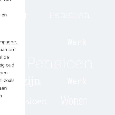
d en
ampagne.
 aan om
el de
kig oud
onen-
e, zoals
 een
n