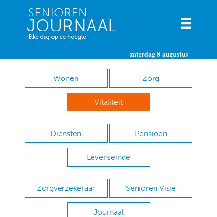
zaterdag 8 augustus
Wonen
Zorg
Vitaliteit
Diensten
Pensioen
Levenseinde
Zorgverzekeraar
Senioren Visie
Journaal