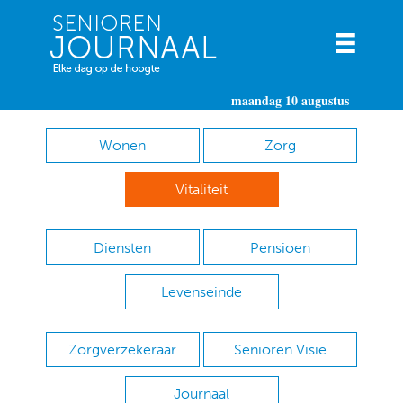
maandag 10 augustus
Wonen
Zorg
Vitaliteit
Diensten
Pensioen
Levenseinde
Zorgverzekeraar
Senioren Visie
Journaal