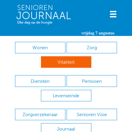
vrijdag 7 augustus
Wonen
Zorg
Vitaliteit
Diensten
Pensioen
Levenseinde
Zorgverzekeraar
Senioren Visie
Journaal