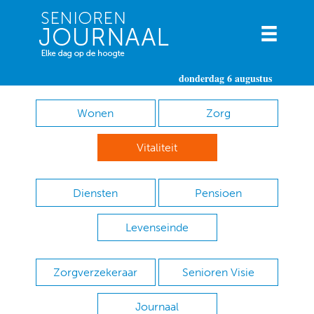
donderdag 6 augustus
Wonen
Zorg
Vitaliteit
Diensten
Pensioen
Levenseinde
Zorgverzekeraar
Senioren Visie
Journaal