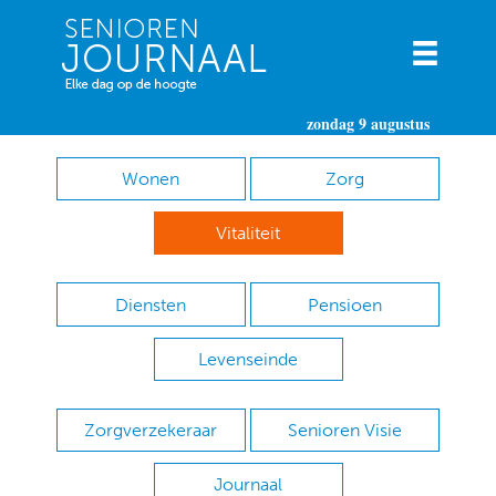
zondag 9 augustus
Wonen
Zorg
Vitaliteit
Diensten
Pensioen
Levenseinde
Zorgverzekeraar
Senioren Visie
Journaal