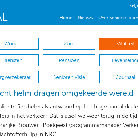
vrij
Home
Nieuws
Over Seniorenjourn
Wonen
Zorg
Vitaliteit
Diensten
Pensioen
Levenseind
rgverzekeraar
Senioren Visie
Journaal
icht helm dragen omgekeerde wereld
plichte fietshelm als antwoord op het hoge aantal dodel
fers in het verkeer? Dat is alsof we weer terug in de tijd
t Marijke Brouwer- Poelgeest (programmamanager Verkee
lachtofferhulp) in NRC.