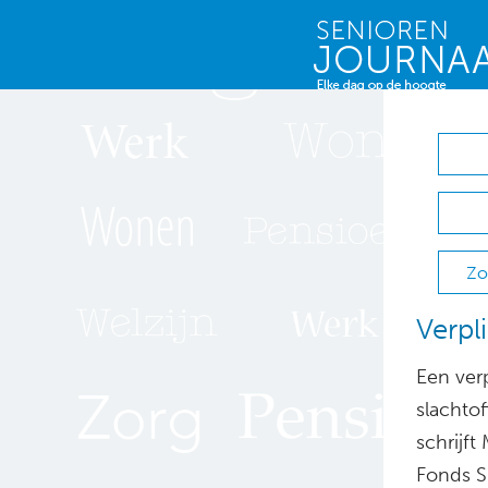
Zo
Verpl
Een ver
slachtof
schrijf
Fonds S