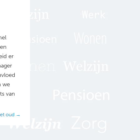
e
nel
ken
id er
nager
nvloed
n we
ats van
iet oud →