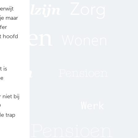
erwijt
 je maar
fer
et hoofd
t is
de
niet bij
9
de trap