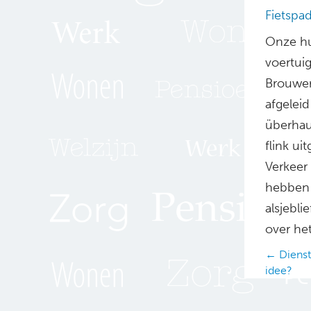
Fietspad
Onze hui
voertui
Brouwer
afgelei
überhau
flink u
Verkeer
hebben 
alsjebli
over het
Posts
← Dienst
idee?
navig