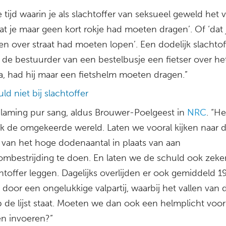
 tijd waarin je als slachtoffer van seksueel geweld het v
at je maar geen kort rokje had moeten dragen’. Of ‘dat
een over straat had moeten lopen’. Een dodelijk slachtof
 de bestuurder van een bestelbusje een fietser over h
ja, had hij maar een fietshelm moeten dragen.”
ld niet bij slachtoffer
blaming pur sang, aldus Brouwer-Poelgeest in
NRC
. “He
ijk de omgekeerde wereld. Laten we vooral kijken naar 
 van het hoge dodenaantal in plaats van aan
mbestrijding te doen. En laten we de schuld ook zeker 
htoffer leggen. Dagelijks overlijden er ook gemiddeld 1
oor een ongelukkige valpartij, waarbij het vallen van 
 de lijst staat. Moeten we dan ook een helmplicht voor
en invoeren?”