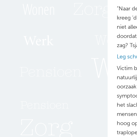
“Naar de
kreeg ‘d
niet all
doordat
zag? Ts
Leg schu
Victim 
natuurl
oorzaak
symptoo
het slac
mensen d
hoog op
traplop