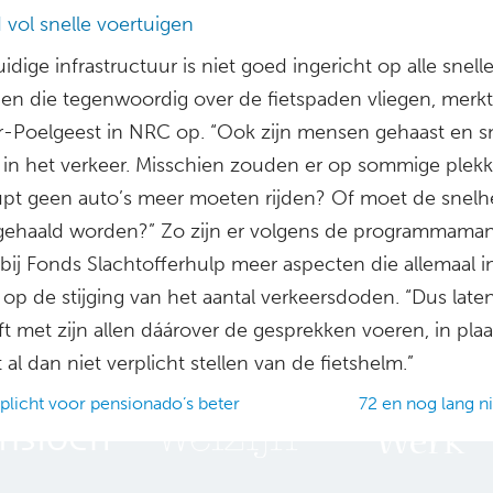
 vol snelle voertuigen
dige infrastructuur is niet goed ingericht op alle snell
gen die tegenwoordig over de fietspaden vliegen, merkt
-Poelgeest in NRC op. “Ook zijn mensen gehaast en s
d in het verkeer. Misschien zouden er op sommige plek
pt geen auto’s meer moeten rijden? Of moet de snelhe
itgehaald worden?” Zo zijn er volgens de programmama
 bij Fonds Slachtofferhulp meer aspecten die allemaal i
op de stijging van het aantal verkeersdoden. “Dus late
eft met zijn allen dáárover de gesprekken voeren, in pla
 al dan niet verplicht stellen van de fietshelm.”
plicht voor pensionado’s beter
72 en nog lang n
ation