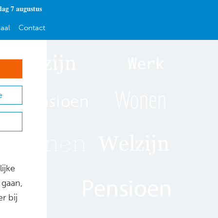
dag 7 augustus
aal
Contact
e
ijke
 gaan,
r bij