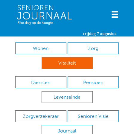
vrijdag 7 augustus
Wonen
Zorg
Vitaliteit
Diensten
Pensioen
Levenseinde
Zorgverzekeraar
Senioren Visie
Journaal