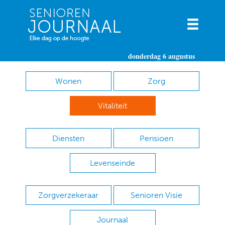
donderdag 6 augustus
Wonen
Zorg
Vitaliteit
Diensten
Pensioen
Levenseinde
Zorgverzekeraar
Senioren Visie
Journaal