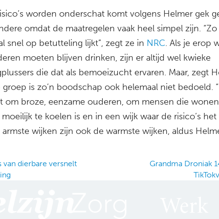
risico’s worden onderschat komt volgens Helmer gek 
ndere omdat de maatregelen vaak heel simpel zijn. “Zo 
al snel op betutteling lijkt”, zegt ze in
NRC
. Als je erop w
deren moeten blijven drinken, zijn er altijd wel kwieke
plussers die dat als bemoeizucht ervaren. Maar, zegt H
e groep is zo’n boodschap ook helemaal niet bedoeld. 
ist om broze, eenzame ouderen, om mensen die wonen
 moeilijk te koelen is en in een wijk waar de risico’s het
e armste wijken zijn ook de warmste wijken, aldus Helme
 van dierbare versnelt
Grandma Droniak 1
ing
TikTok
ation