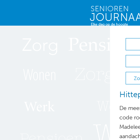
Zo
Hittep
De mees
code ro
Madelee
aandacht