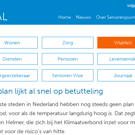
vrij
Home
Nieuws
Over Seniorenjourn
Wonen
Zorg
Vitaliteit
Diensten
Pensioen
Levenseind
rgverzekeraar
Senioren Visie
Journaal
lan lijkt al snel op betutteling
te steden in Nederland hebben nog steeds geen plan
od, voor als de temperatuur langdurig hoog is. Dat zeg
n Helmer, die zich bij het Klimaatverbond inzet voor 
 voor de risico’s van hitte.