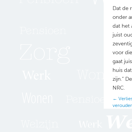
Dat de 
onder a
dat het 
juist ou
zeventig
voor di
gaat ju
huis dat
zijn.” D
NRC.
Posts
← Verlies
verouder
navig