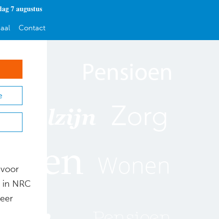
dag 7 augustus
aal
Contact
e
 voor
t in NRC
meer