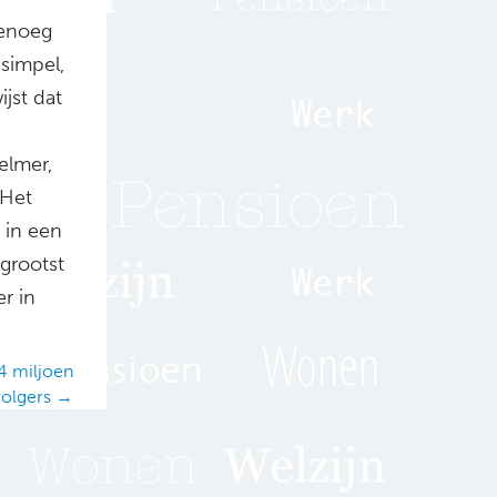
genoeg
simpel,
ijst dat
elmer,
“Het
 in een
 grootst
r in
4 miljoen
volgers →