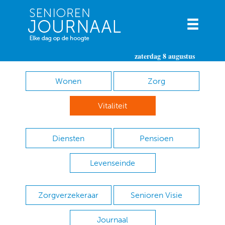
zaterdag 8 augustus
Wonen
Zorg
Vitaliteit
Diensten
Pensioen
Levenseinde
Zorgverzekeraar
Senioren Visie
Journaal