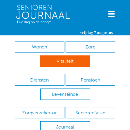
vrijdag 7 augustus
Wonen
Zorg
Vitaliteit
Diensten
Pensioen
Levenseinde
Zorgverzekeraar
Senioren Visie
Journaal