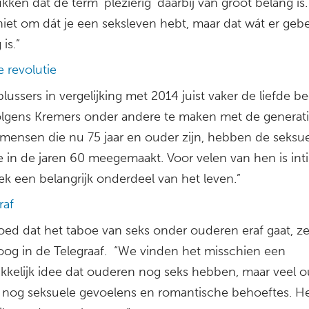
ken dat de term ’plezierig’ daarbij van groot belang is.
niet om dát je een seksleven hebt, maar dat wát er geb
 is.”
 revolutie
lussers in vergelijking met 2014 juist vaker de liefde be
olgens Kremers onder andere te maken met de generat
 mensen die nu 75 jaar en ouder zijn, hebben de seksu
e in de jaren 60 meegemaakt. Voor velen van hen is inti
ek een belangrijk onderdeel van het leven.”
raf
goed dat het taboe van seks onder ouderen eraf gaat, z
oog in de Telegraaf. “We vinden het misschien een
kelijk idee dat ouderen nog seks hebben, maar veel 
nog seksuele gevoelens en romantische behoeftes. He