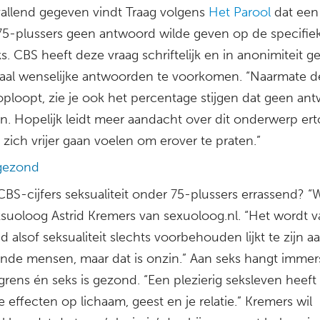
allend gegeven vindt Traag volgens
Het Parool
dat een
75-plussers geen antwoord wilde geven op de specifie
s. CBS heeft deze vraag schriftelijk en in anonimiteit g
aal wenselijke antwoorden te voorkomen. “Naarmate d
 oploopt, zie je ook het percentage stijgen dat geen an
en. Hopelijk leidt meer aandacht over dit onderwerp ert
zich vrijer gaan voelen om erover te praten.”
 gezond
CBS-cijfers seksualiteit onder 75-plussers errassend? “
ksuoloog Astrid Kremers van sexuoloog.nl. “Het wordt v
 alsof seksualiteit slechts voorbehouden lijkt te zijn a
nde mensen, maar dat is onzin.” Aan seks hangt immer
sgrens én seks is gezond. “Een plezierig seksleven heeft
e effecten op lichaam, geest en je relatie.” Kremers wil