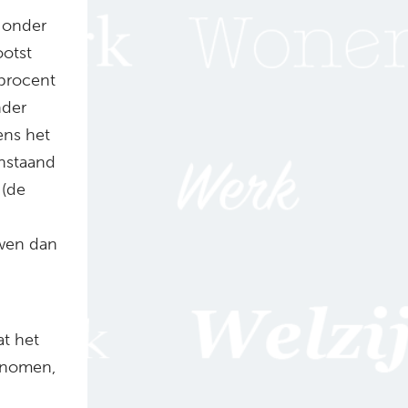
 onder
ootst
 procent
nder
ens het
nstaand
 (de
uwen dan
at het
enomen,