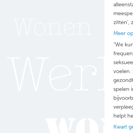
alleens
meespel
zitten’,
Meer op
“We kun
frequent
seksueel
voelen. 
gezondh
spelen i
bijvoorb
verplee
helpt h
Kwart g