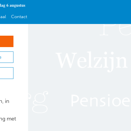
ag 6 augustus
aal
Contact
e
n, in
ing met