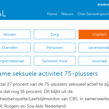
donderd
Home
Nieuws
Over Seniorenjourn
Wonen
Zorg
Vitaliteit
Diensten
Pensioen
Levenseind
rgverzekeraar
Senioren Visie
Journaal
me seksuele activiteit 75-plussers
zei 27 procent van de 75-plussers seksueel actief te zij
 dat nog 16 procent. Dit blijkt uit de
eidsenquête/Leefstijlmonitor van CBS, in samenwerk
M, Rutgers en Soa Aids Nederland.