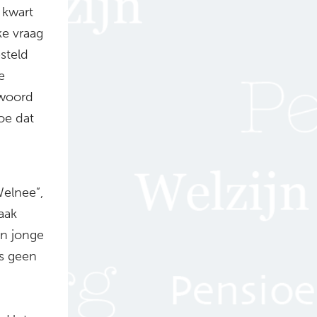
 kwart
ke vraag
esteld
e
twoord
oe dat
Welnee”,
aak
an jonge
s geen