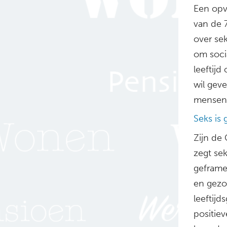
Een opv
van de 
over sek
om soci
leeftijd
wil gev
mensen 
Seks is
Zijn de 
zegt se
geframed
en gezo
leeftijd
positiev