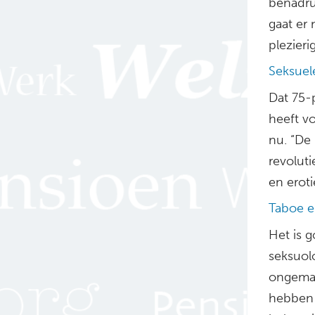
benadruk
gaat er 
plezierig
Seksuele
Dat 75-p
heeft v
nu. “De
revoluti
en eroti
Taboe e
Het is 
seksuol
ongemak
hebben 