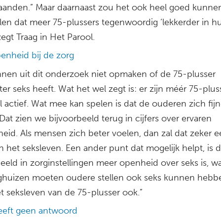
taanden.” Maar daarnaast zou het ook heel goed kunne
en dat meer 75-plussers tegenwoordig ‘lekkerder in hu
 zegt Traag in Het Parool.
enheid bij de zorg
nen uit dit onderzoek niet opmaken of de 75-plusser
er seks heeft. Wat het wel zegt is: er zijn méér 75-plus
 actief. Wat mee kan spelen is dat de ouderen zich fijn
Dat zien we bijvoorbeeld terug in cijfers over ervaren
eid. Als mensen zich beter voelen, dan zal dat zeker e
n het seksleven. Een ander punt dat mogelijk helpt, is d
eeld in zorginstellingen meer openheid over seks is, wa
ghuizen moeten oudere stellen ook seks kunnen hebbe
et seksleven van de 75-plusser ook.”
eeft geen antwoord