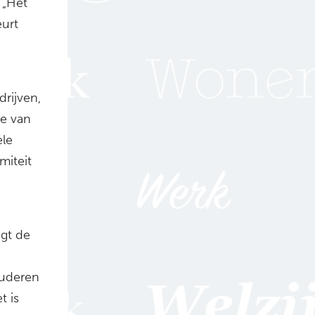
 „Het
eurt
drijven,
ie van
ele
miteit
egt de
ouderen
t is