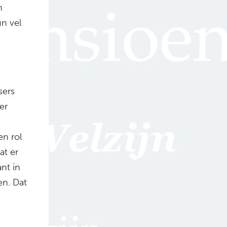
n
n vel
sers
er
en rol
at er
nt in
n. Dat