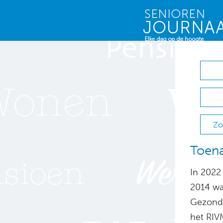
Zo
Toena
In 2022 
2014 was
Gezondh
het RIV