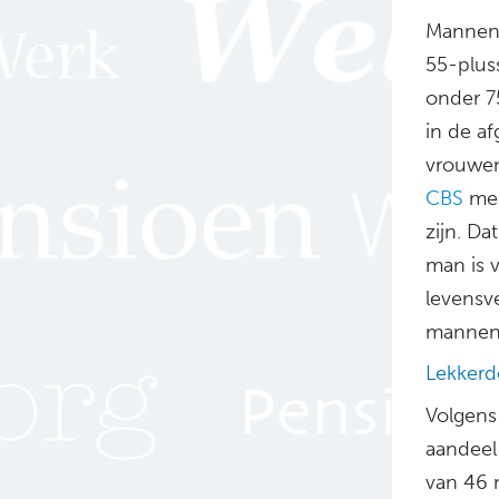
Mannen 
55-pluss
onder 7
in de a
vrouwen 
CBS
mee
zijn. Da
man is v
levensv
mannen
Lekkerd
Volgens
aandeel
van 46 n