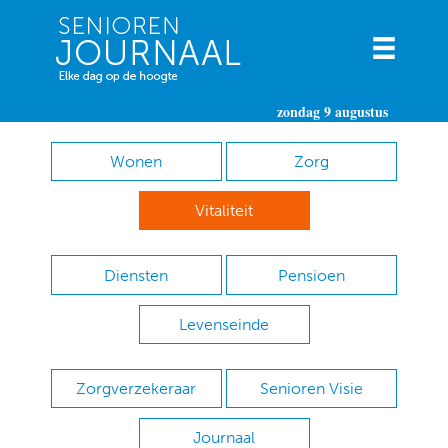
zondag 9 augustus
Wonen
Zorg
Vitaliteit
Diensten
Pensioen
Levenseinde
Zorgverzekeraar
Senioren Visie
Journaal