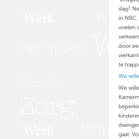
dag? Nee
in NRC. 
voelen 
verkeer
door ee
vierkan
te trapp
We wille
We wille
Kamerm
beperki
kindere
dwingen
gaat. V