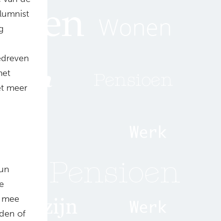
olumnist
g
gedreven
met
et meer
hun
e
n mee
lden of