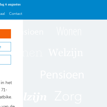
ag 6 augustus
aal
Contact
e
 in het
 71-
atbike.
e van de