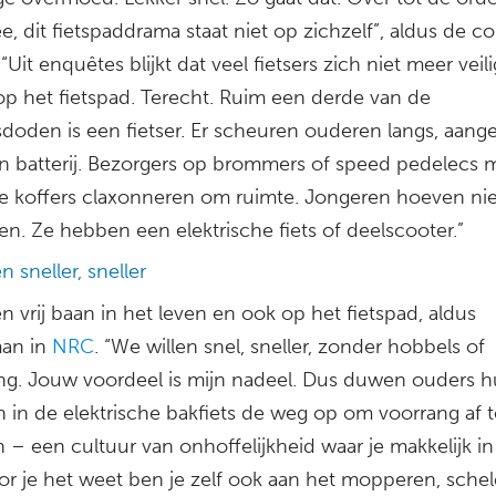
, dit fietspaddrama staat niet op zichzelf”, aldus de c
“Uit enquêtes blijkt dat veel fietsers zich niet meer veili
op het fietspad. Terecht. Ruim een derde van de
sdoden is een fietser. Er scheuren ouderen langs, aan
n batterij. Bezorgers op brommers of speed pedelecs 
te koffers claxonneren om ruimte. Jongeren hoeven ni
en. Ze hebben een elektrische fiets of deelscooter.”
n sneller, sneller
n vrij baan in het leven en ook op het fietspad, aldus
an in
NRC
. “We willen snel, sneller, zonder hobbels of
ng. Jouw voordeel is mijn nadeel. Dus duwen ouders 
n in de elektrische bakfiets de weg op om voorrang af t
 – een cultuur van onhoffelijkheid waar je makkelijk i
oor je het weet ben je zelf ook aan het mopperen, sche