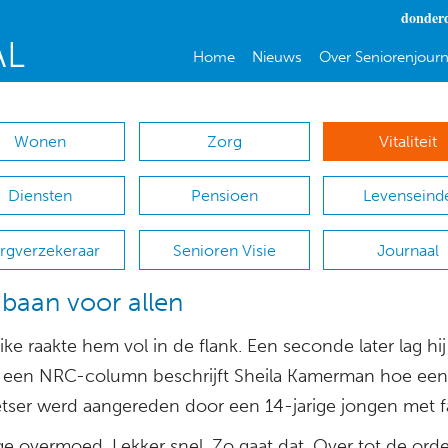
donderd
Home
Nieuws
Over Seniorenjourn
Wonen
Zorg
Vitaliteit
Diensten
Pensioen
Levenseind
rgverzekeraar
Senioren Visie
Journaal
baan voor allen
ike raakte hem vol in de flank. Een seconde later lag hij
In een NRC-column beschrijft Sheila Kamerman hoe een
ietser werd aangereden door een 14-jarige jongen met f
ge overmoed. Lekker snel. Zo gaat dat. Over tot de ord