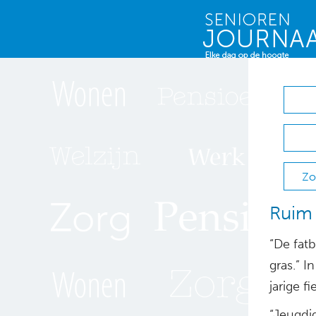
Zo
Ruim 
“De fatb
gras.” 
jarige f
“Jeugdi