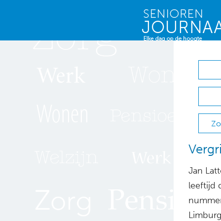
Zo
Vergr
Jan Lat
leeftijd
nummer 
Limburg