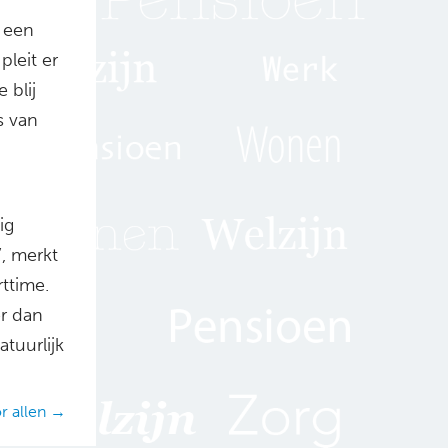
n een
leit er
 blij
s van
ig
, merkt
rttime.
er dan
tuurlijk
r allen →