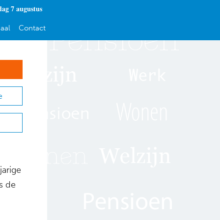
dag 7 augustus
aal
Contact
e
jarige
s de