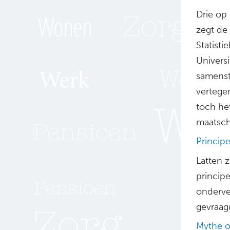
Drie op 
zegt de
Statisti
Universi
samenst
vertege
toch he
maatscha
Princip
Latten 
principe
onderve
gevraagd
Mythe o