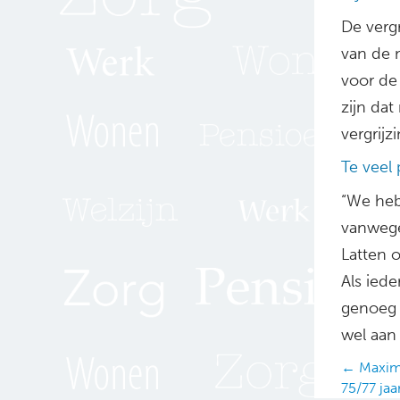
De vergr
van de 
voor de 
zijn dat
vergrij
Te veel 
“We heb
vanwege
Latten o
Als ied
genoeg 
wel aan
Posts
← Maxima
75/77 jaa