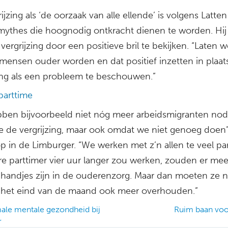
ijzing als ‘de oorzaak van alle ellende’ is volgens Latte
mythes die hoognodig ontkracht dienen te worden. Hij p
vergrijzing door een positieve bril te bekijken. “Laten we
 mensen ouder worden en dat positief inzetten in plaat
zing als een probleem te beschouwen.”
parttime
ben bijvoorbeeld niet nóg meer arbeidsmigranten nod
 de vergrijzing, maar ook omdat we niet genoeg doen”
p in de Limburger. “We werken met z’n allen te veel pa
ere parttimer vier uur langer zou werken, zouden er me
handjes zijn in de ouderenzorg. Maar dan moeten ze na
 het eind van de maand ook meer overhouden.”
le mentale gezondheid bij
Ruim baan voo
r