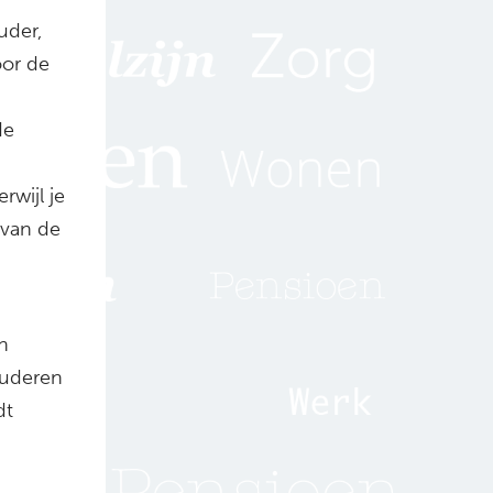
uder,
oor de
de
wijl je
 van de
n
 ouderen
dt