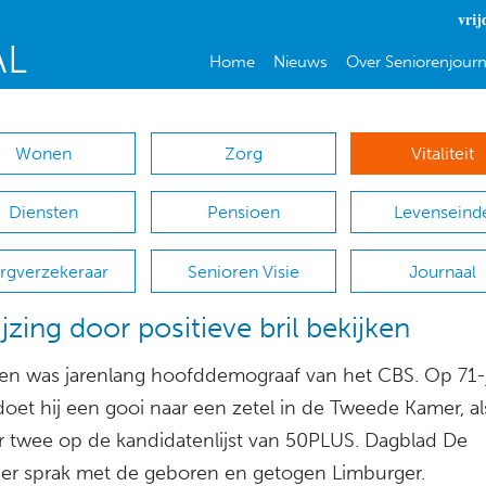
vrij
Home
Nieuws
Over Seniorenjourn
Wonen
Zorg
Vitaliteit
Diensten
Pensioen
Levenseind
rgverzekeraar
Senioren Visie
Journaal
ijzing door positieve bril bekijken
ten was jarenlang hoofddemograaf van het CBS. Op 71-
 doet hij een gooi naar een zetel in de Tweede Kamer, al
twee op de kandidatenlijst van 50PLUS. Dagblad De
er sprak met de geboren en getogen Limburger.