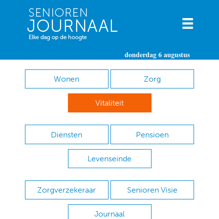
donderdag 6 augustus
Wonen
Zorg
Vitaliteit
Diensten
Pensioen
Levenseinde
Zorgverzekeraar
Senioren Visie
Journaal