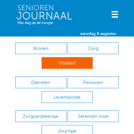
zaterdag 8 augustus
Wonen
Zorg
Vitaliteit
Diensten
Pensioen
Levenseinde
Zorgverzekeraar
Senioren Visie
Journaal