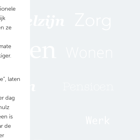
ionele
ijk
en ze
rmate
iger.
”, laten
er dag
hulz
een is
ar de
er