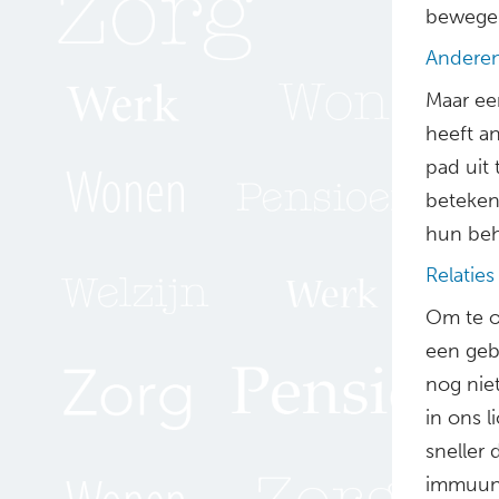
bewege
Anderen
Maar ee
heeft a
pad uit 
betekent
hun beh
Relaties
Om te o
een geb
nog niet
in ons 
sneller
immuuns