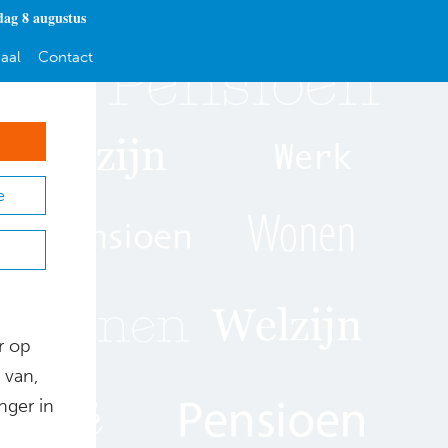
dag 8 augustus
aal
Contact
e
r op
 van,
nger in