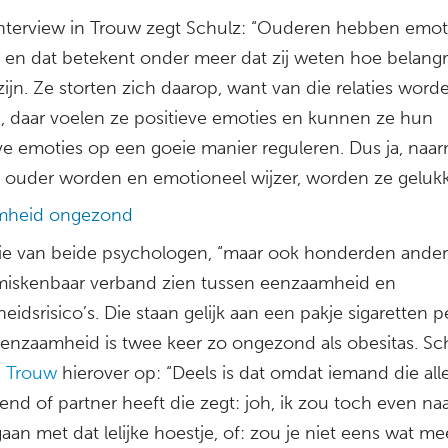
interview in Trouw zegt Schulz: “Ouderen hebben emot
d en dat betekent onder meer dat zij weten hoe belangr
 zijn. Ze storten zich daarop, want van die relaties word
g, daar voelen ze positieve emoties en kunnen ze hun
ve emoties op een goeie manier reguleren. Dus ja, naa
ouder worden en emotioneel wijzer, worden ze gelukk
mheid ongezond
ie van beide psychologen, “maar ook honderden andere
iskenbaar verband zien tussen eenzaamheid en
idsrisico’s. Die staan gelijk aan een pakje sigaretten p
eenzaamheid is twee keer zo ongezond als obesitas. Sc
n
Trouw
hierover op: “Deels is dat omdat iemand die all
end of partner heeft die zegt: joh, ik zou toch even na
aan met dat lelijke hoestje, of: zou je niet eens wat me