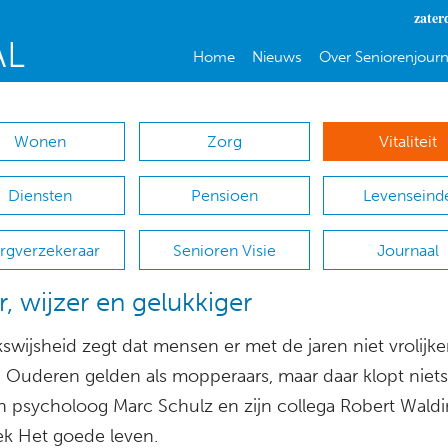
zater
Home
Nieuws
Over Seniorenjourn
Wonen
Zorg
Vitaliteit
Diensten
Pensioen
Levenseind
rgverzekeraar
Senioren Visie
Journaal
, wijzer en gelukkiger
swijsheid zegt dat mensen er met de jaren niet vrolijke
 Ouderen gelden als mopperaars, maar daar klopt niets
en psycholoog Marc Schulz en zijn collega Robert Waldi
k Het goede leven.