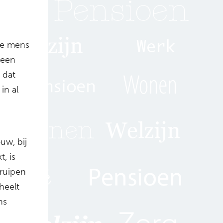
“De mens
 een
n dat
in al
uw, bij
, is
kruipen
heelt
ns