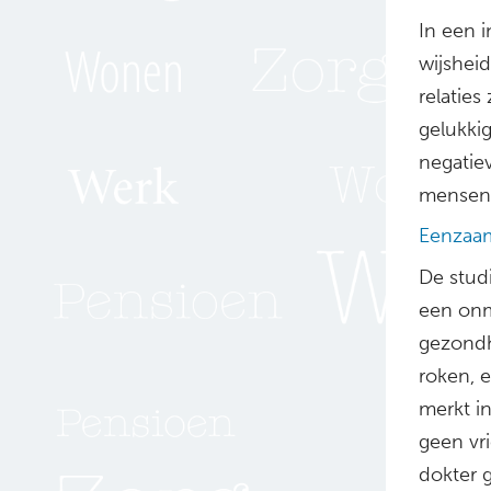
In een 
wijshei
relaties
gelukki
negatie
mensen 
Eenzaa
De stud
een onm
gezondhe
roken, 
merkt i
geen vri
dokter g