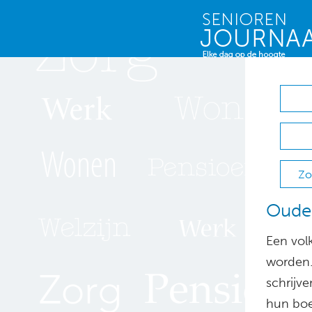
Zo
Ouder
Een volk
worden.
schrijv
hun boe