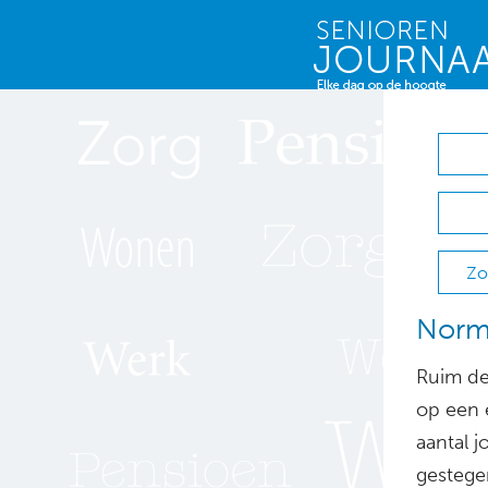
Zo
Normal
Ruim de
op een e
aantal j
gestegen