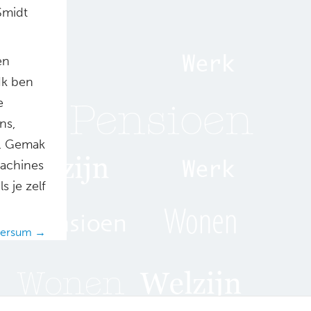
Smidt
en
Ik ben
e
ns,
s. Gemak
machines
s je zelf
lversum →