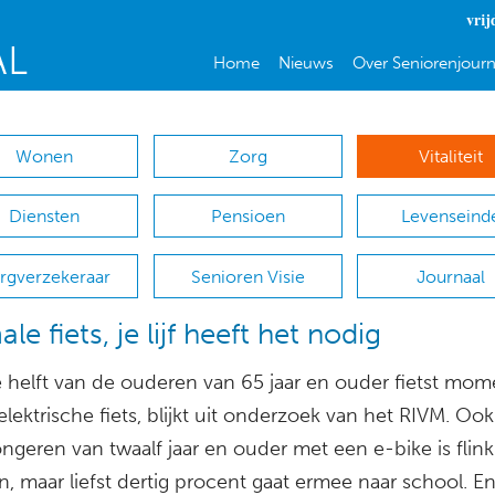
vrij
Home
Nieuws
Over Seniorenjourn
Wonen
Zorg
Vitaliteit
Diensten
Pensioen
Levenseind
rgverzekeraar
Senioren Visie
Journaal
e fiets, je lijf heeft het nodig
 helft van de ouderen van 65 jaar en ouder fietst mom
lektrische fiets, blijkt uit onderzoek van het RIVM. Ook
ongeren van twaalf jaar en ouder met een e-bike is flink
, maar liefst dertig procent gaat ermee naar school. E