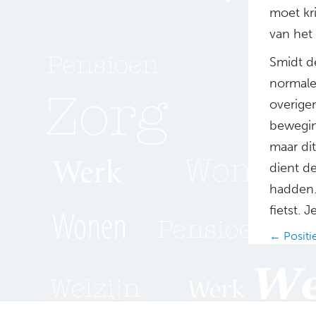
moet kr
van het
Smidt de
normale 
overige
bewegin
maar di
dient d
hadden. 
fietst. 
Posts
← Positi
navig