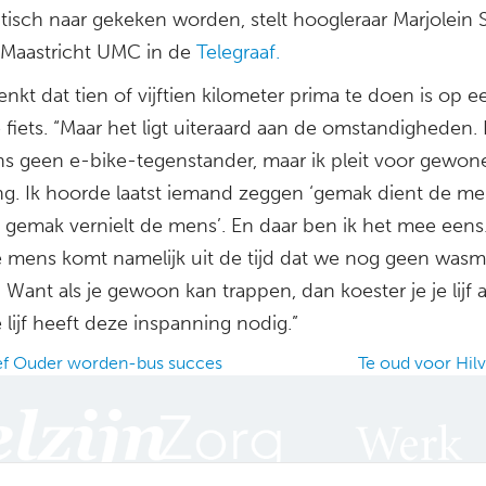
itisch naar gekeken worden, stelt hoogleraar Marjolein 
 Maastricht UMC in de
Telegraaf.
nkt dat tien of vijftien kilometer prima te doen is op e
fiets. “Maar het ligt uiteraard aan de omstandigheden. 
ns geen e-bike-tegenstander, maar ik pleit voor gewon
g. Ik hoorde laatst iemand zeggen ‘gemak dient de me
t gemak vernielt de mens’. En daar ben ik het mee een
e mens komt namelijk uit de tijd dat we nog geen was
Want als je gewoon kan trappen, dan koester je je lijf al
Je lijf heeft deze inspanning nodig.”
ef Ouder worden-bus succes
Te oud voor Hi
ation