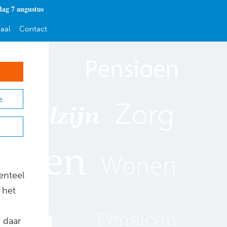
dag 7 augustus
aal
Contact
e
enteel
 het
n daar