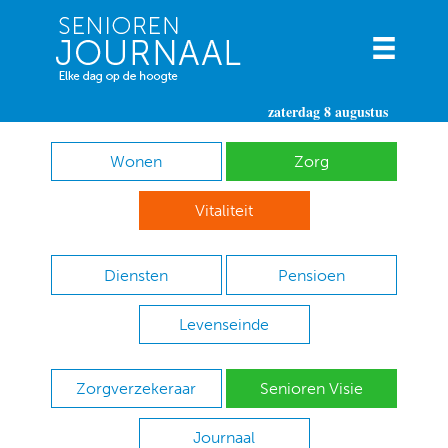
zaterdag 8 augustus
Wonen
Zorg
Vitaliteit
Diensten
Pensioen
Levenseinde
Zorgverzekeraar
Senioren Visie
Journaal